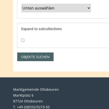
Expand to subcollections
Marktgemeinde Ottobeuren
Marktplatz 6
87724 Ottobeuren
T. +49 (0)8332/9219-50