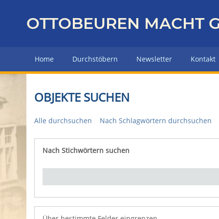
Z
u
OTTOBEUREN MACHT G
r
ü
c
Home
Durchstöbern
Newsletter
Kontakt
k
z
u
OBJEKTE SUCHEN
r
H
Alle durchsuchen
Nach Schlagwörtern durchsuchen
a
u
p
Nach Stichwörtern suchen
Number of rows in "Über bestimmte Felder eingrenz
t
s
e
i
t
e
Über bestimmte Felder eingrenzen