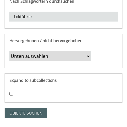
Nach Schlagwörtern durchsuchen
d
e
r
e
i
n
Hervorgehoben / nicht hervorgehoben
g
r
e
n
z
e
Expand to subcollections
n
"
:
1