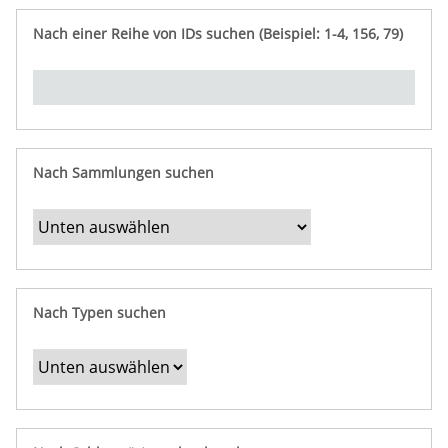
e
n
ü
i
r
p
n
Nach einer Reihe von IDs suchen (Beispiel: 1-4, 156, 79)
t
f
"
y
u
Ü
n
b
g
e
r
b
Nach Sammlungen suchen
e
s
t
i
m
Nach Typen suchen
m
t
e
F
e
l