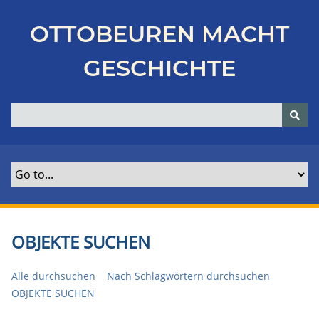
Z
u
OTTOBEUREN MACHT
r
ü
GESCHICHTE
c
k
z
u
r
H
a
u
p
t
OBJEKTE SUCHEN
s
e
Alle durchsuchen
Nach Schlagwörtern durchsuchen
i
OBJEKTE SUCHEN
t
e