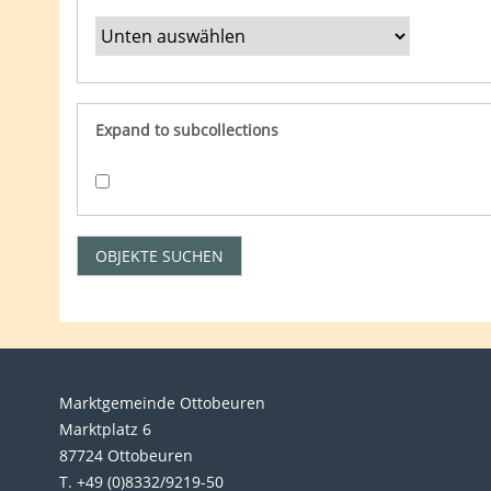
Expand to subcollections
Marktgemeinde Ottobeuren
Marktplatz 6
87724 Ottobeuren
T. +49 (0)8332/9219-50