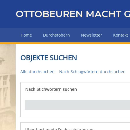
Z
u
OTTOBEUREN MACHT G
r
ü
c
Home
Durchstöbern
Newsletter
Kontakt
k
z
u
OBJEKTE SUCHEN
r
H
Alle durchsuchen
Nach Schlagwörtern durchsuchen
a
u
p
Nach Stichwörtern suchen
Number of rows in "Über bestimmte Felder eingrenz
t
s
e
i
t
e
Über bestimmte Felder eingrenzen