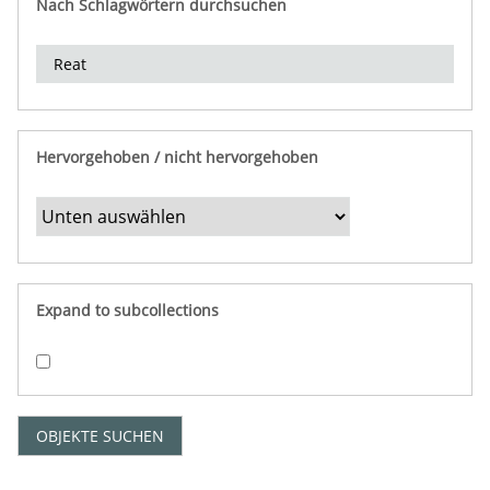
Nach Schlagwörtern durchsuchen
d
e
r
e
i
n
Hervorgehoben / nicht hervorgehoben
g
r
e
n
z
e
Expand to subcollections
n
"
:
1