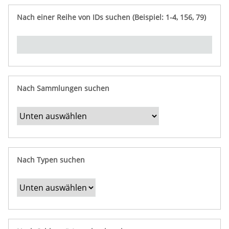
e
n
ü
i
r
p
n
Nach einer Reihe von IDs suchen (Beispiel: 1-4, 156, 79)
t
f
"
y
u
Ü
n
b
g
e
r
b
Nach Sammlungen suchen
e
s
t
i
m
Nach Typen suchen
m
t
e
F
e
l