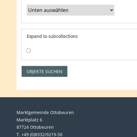
Expand to subcollections
Marktgemeinde Ottobeuren
Marktplatz 6
87724 Ottobeuren
T. +49 (0)8332/9219-50