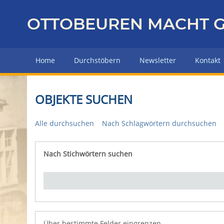
Z
u
OTTOBEUREN MACHT G
r
ü
c
Home
Durchstöbern
Newsletter
Kontakt
k
z
u
OBJEKTE SUCHEN
r
H
Alle durchsuchen
Nach Schlagwörtern durchsuchen
a
u
p
Nach Stichwörtern suchen
Number of rows in "Über bestimmte Felder eingrenz
t
s
e
i
t
e
Über bestimmte Felder eingrenzen