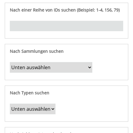
e
n
ü
i
r
p
n
Nach einer Reihe von IDs suchen (Beispiel: 1-4, 156, 79)
t
f
"
y
u
Ü
n
b
g
e
r
b
Nach Sammlungen suchen
e
s
t
i
m
Nach Typen suchen
m
t
e
F
e
l