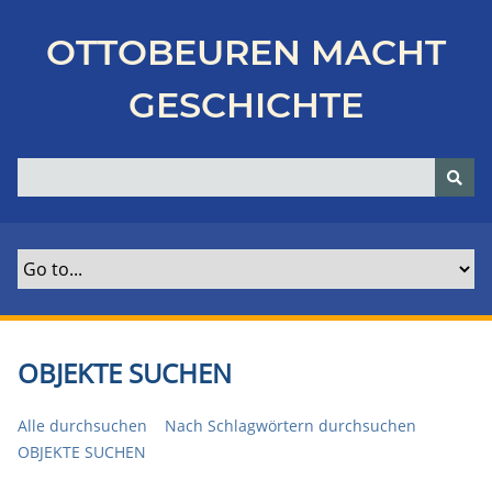
Z
u
OTTOBEUREN MACHT
r
ü
GESCHICHTE
c
k
z
u
r
H
a
u
p
t
OBJEKTE SUCHEN
s
e
Alle durchsuchen
Nach Schlagwörtern durchsuchen
i
OBJEKTE SUCHEN
t
e