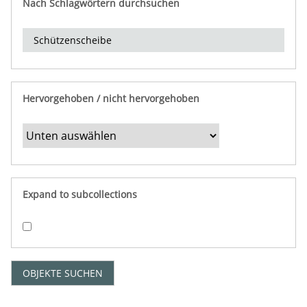
Nach Schlagwörtern durchsuchen
d
e
r
e
i
n
Hervorgehoben / nicht hervorgehoben
g
r
e
n
z
e
Expand to subcollections
n
"
:
1