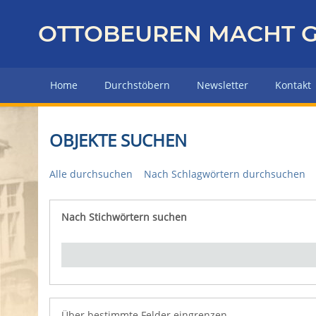
Z
u
OTTOBEUREN MACHT G
r
ü
c
Home
Durchstöbern
Newsletter
Kontakt
k
z
u
OBJEKTE SUCHEN
r
H
Alle durchsuchen
Nach Schlagwörtern durchsuchen
a
u
p
Nach Stichwörtern suchen
Number of rows in "Über bestimmte Felder eingrenz
t
s
e
i
t
e
Über bestimmte Felder eingrenzen