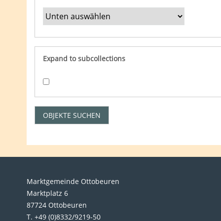
Expand to subcollections
Marktgemeinde Ottobeuren
Marktplatz 6
87724 Ottobeuren
T. +49 (0)8332/9219-50