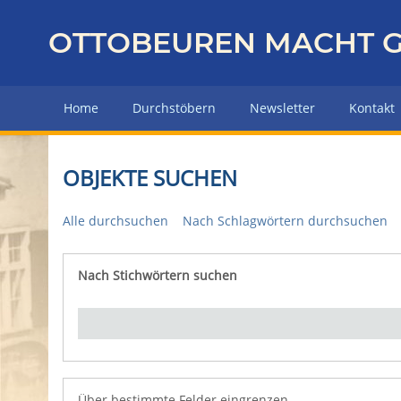
Z
u
OTTOBEUREN MACHT G
r
ü
c
Home
Durchstöbern
Newsletter
Kontakt
k
z
u
OBJEKTE SUCHEN
r
H
Alle durchsuchen
Nach Schlagwörtern durchsuchen
a
u
p
Nach Stichwörtern suchen
Number of rows in "Über bestimmte Felder eingrenz
t
s
e
i
t
e
Über bestimmte Felder eingrenzen