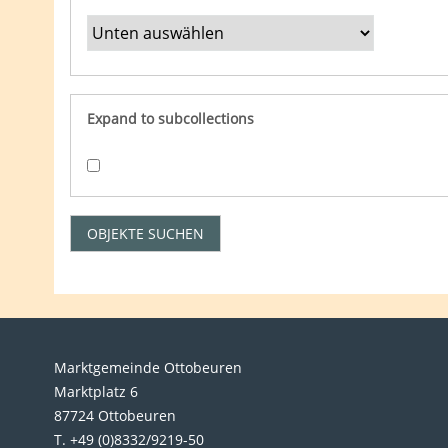
Expand to subcollections
Marktgemeinde Ottobeuren
Marktplatz 6
87724 Ottobeuren
T. +49 (0)8332/9219-50