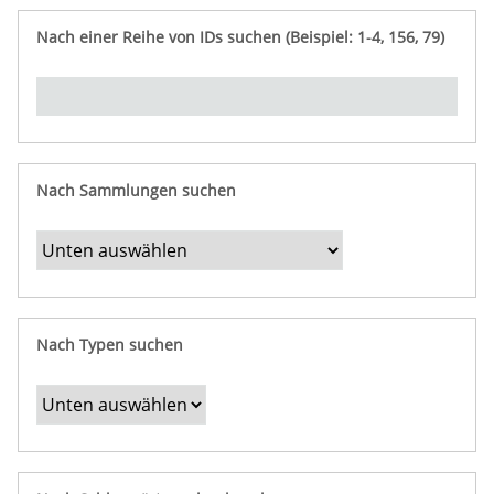
e
n
ü
i
r
p
n
Nach einer Reihe von IDs suchen (Beispiel: 1-4, 156, 79)
t
f
"
y
u
Ü
n
b
g
e
r
b
Nach Sammlungen suchen
e
s
t
i
m
Nach Typen suchen
m
t
e
F
e
l