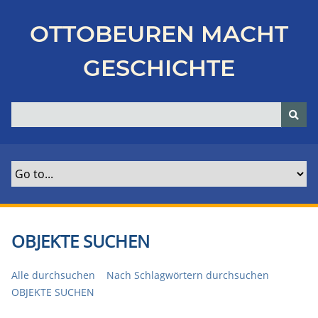
Z
u
OTTOBEUREN MACHT
r
ü
GESCHICHTE
c
k
z
u
r
H
a
u
p
t
OBJEKTE SUCHEN
s
e
Alle durchsuchen
Nach Schlagwörtern durchsuchen
i
OBJEKTE SUCHEN
t
e