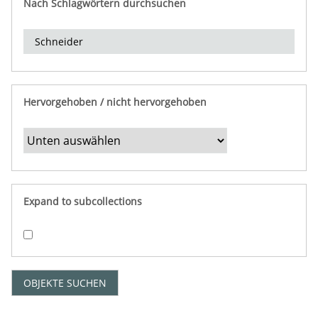
Nach Schlagwörtern durchsuchen
d
e
r
e
i
n
Hervorgehoben / nicht hervorgehoben
g
r
e
n
z
e
Expand to subcollections
n
"
:
1