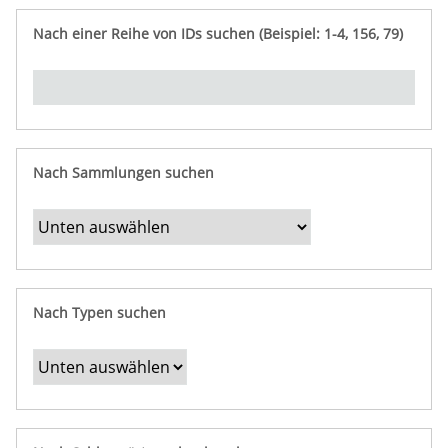
e
n
ü
i
r
p
n
Nach einer Reihe von IDs suchen (Beispiel: 1-4, 156, 79)
t
f
"
y
u
Ü
n
b
g
e
r
b
Nach Sammlungen suchen
e
s
t
i
m
Nach Typen suchen
m
t
e
F
e
l