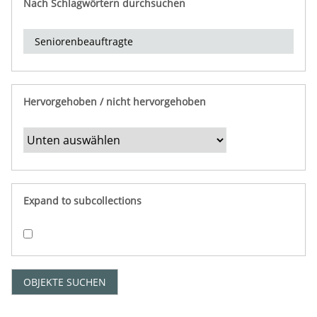
Nach Schlagwörtern durchsuchen
d
e
r
e
i
n
Hervorgehoben / nicht hervorgehoben
g
r
e
n
z
e
Expand to subcollections
n
"
:
1