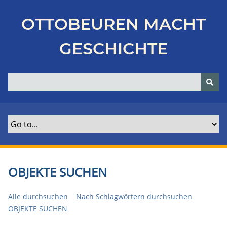
Z
u
OTTOBEUREN MACHT
r
ü
GESCHICHTE
c
k
z
u
r
H
a
u
p
t
OBJEKTE SUCHEN
s
e
Alle durchsuchen
Nach Schlagwörtern durchsuchen
i
OBJEKTE SUCHEN
t
e