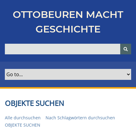
Z
u
OTTOBEUREN MACHT
r
ü
GESCHICHTE
c
k
z
u
r
H
a
u
p
t
OBJEKTE SUCHEN
s
e
Alle durchsuchen
Nach Schlagwörtern durchsuchen
i
OBJEKTE SUCHEN
t
e