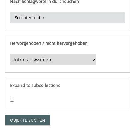
Nach Schlagwörtern durchsuchen
d
e
r
e
i
n
Hervorgehoben / nicht hervorgehoben
g
r
e
n
z
e
Expand to subcollections
n
"
:
1