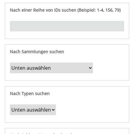
e
n
ü
i
r
p
n
Nach einer Reihe von IDs suchen (Beispiel: 1-4, 156, 79)
t
f
"
y
u
Ü
n
b
g
e
r
b
Nach Sammlungen suchen
e
s
t
i
m
Nach Typen suchen
m
t
e
F
e
l