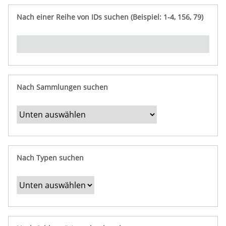
e
n
ü
i
r
p
n
Nach einer Reihe von IDs suchen (Beispiel: 1-4, 156, 79)
t
f
"
y
u
Ü
n
b
g
e
r
b
Nach Sammlungen suchen
e
s
t
i
m
Nach Typen suchen
m
t
e
F
e
l