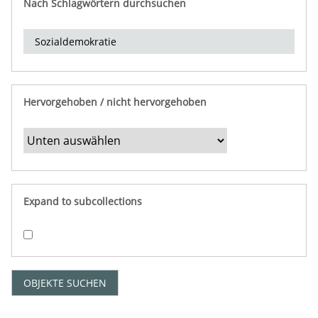
Nach Schlagwörtern durchsuchen
d
e
r
e
i
n
Hervorgehoben / nicht hervorgehoben
g
r
e
n
z
e
Expand to subcollections
n
"
:
1