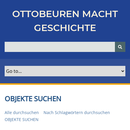
Z
u
OTTOBEUREN MACHT
r
ü
GESCHICHTE
c
k
z
u
r
H
a
u
p
t
OBJEKTE SUCHEN
s
e
Alle durchsuchen
Nach Schlagwörtern durchsuchen
i
OBJEKTE SUCHEN
t
e