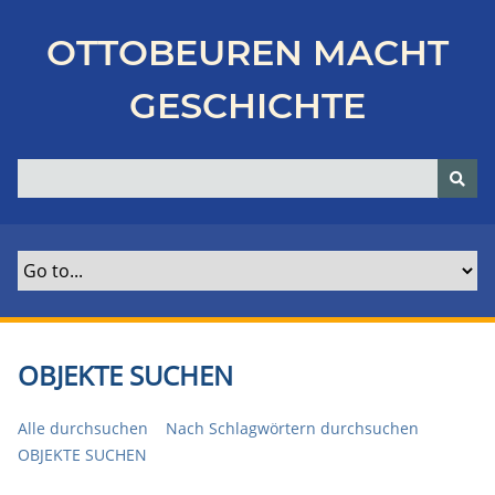
Z
u
OTTOBEUREN MACHT
r
ü
GESCHICHTE
c
k
z
u
r
H
a
u
p
t
OBJEKTE SUCHEN
s
e
Alle durchsuchen
Nach Schlagwörtern durchsuchen
i
OBJEKTE SUCHEN
t
e