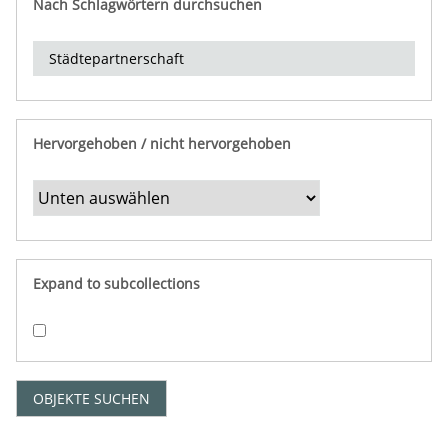
Nach Schlagwörtern durchsuchen
d
e
r
e
i
n
Hervorgehoben / nicht hervorgehoben
g
r
e
n
z
e
Expand to subcollections
n
"
:
1