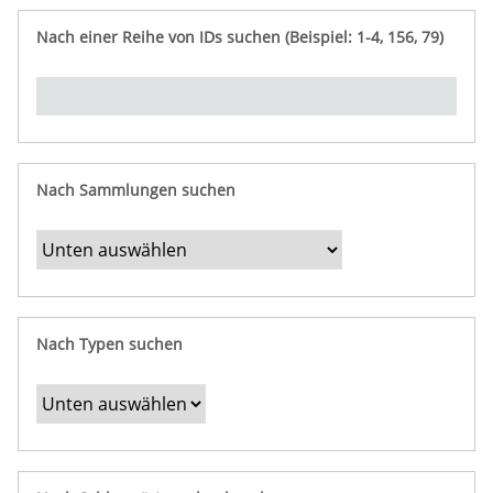
e
n
ü
i
r
p
n
Nach einer Reihe von IDs suchen (Beispiel: 1-4, 156, 79)
t
f
"
y
u
Ü
n
b
g
e
r
b
Nach Sammlungen suchen
e
s
t
i
m
Nach Typen suchen
m
t
e
F
e
l