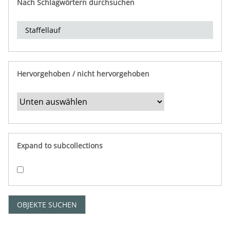
Nach Schlagwörtern durchsuchen
d
e
r
e
i
n
Hervorgehoben / nicht hervorgehoben
g
r
e
n
z
e
Expand to subcollections
n
"
:
1