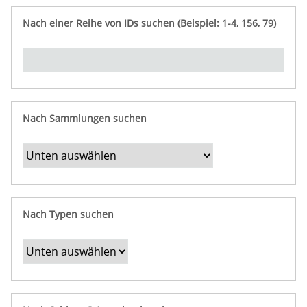
e
n
ü
i
r
p
n
Nach einer Reihe von IDs suchen (Beispiel: 1-4, 156, 79)
t
f
"
y
u
Ü
n
b
g
e
r
b
Nach Sammlungen suchen
e
s
t
i
m
Nach Typen suchen
m
t
e
F
e
l