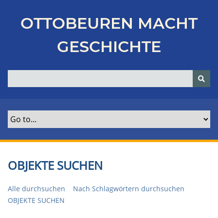
Z
u
OTTOBEUREN MACHT
r
ü
GESCHICHTE
c
k
z
u
r
H
a
u
p
t
OBJEKTE SUCHEN
s
e
Alle durchsuchen
Nach Schlagwörtern durchsuchen
i
OBJEKTE SUCHEN
t
e