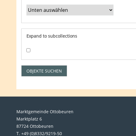
Expand to subcollections
Marktgemeinde Ottobeuren
Marktplatz 6
87724 Ottobeuren
T. +49 (0)8332/9219-50