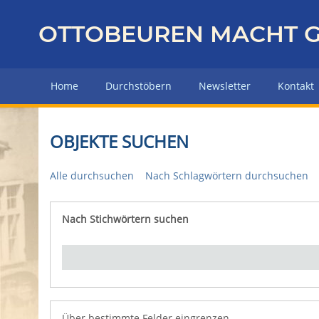
Z
u
OTTOBEUREN MACHT G
r
ü
c
Home
Durchstöbern
Newsletter
Kontakt
k
z
u
OBJEKTE SUCHEN
r
H
Alle durchsuchen
Nach Schlagwörtern durchsuchen
a
u
p
Nach Stichwörtern suchen
Number of rows in "Über bestimmte Felder eingrenz
t
s
e
i
t
e
Über bestimmte Felder eingrenzen