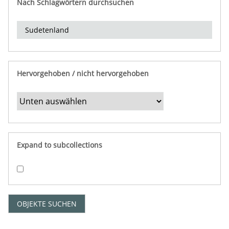
Nach Schlagwörtern durchsuchen
d
e
r
e
i
n
Hervorgehoben / nicht hervorgehoben
g
r
e
n
z
e
Expand to subcollections
n
"
:
1