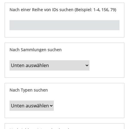
e
n
ü
i
r
p
n
Nach einer Reihe von IDs suchen (Beispiel: 1-4, 156, 79)
t
f
"
y
u
Ü
n
b
g
e
r
b
Nach Sammlungen suchen
e
s
t
i
m
Nach Typen suchen
m
t
e
F
e
l