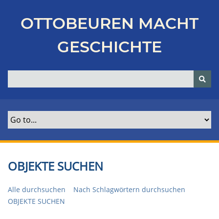
Z
u
OTTOBEUREN MACHT
r
ü
GESCHICHTE
c
k
z
u
r
H
a
u
p
t
OBJEKTE SUCHEN
s
e
Alle durchsuchen
Nach Schlagwörtern durchsuchen
i
OBJEKTE SUCHEN
t
e