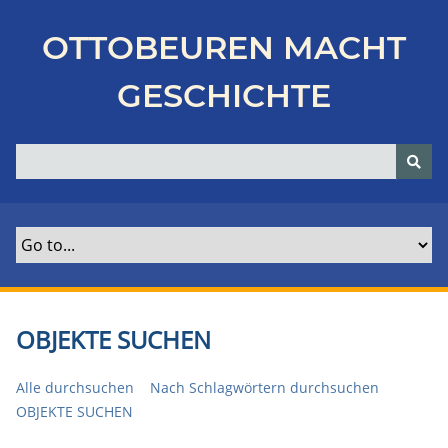
Z
u
OTTOBEUREN MACHT
r
ü
GESCHICHTE
c
k
z
u
r
H
a
u
p
t
OBJEKTE SUCHEN
s
e
Alle durchsuchen
Nach Schlagwörtern durchsuchen
i
OBJEKTE SUCHEN
t
e