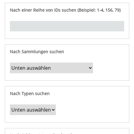
e
n
ü
i
r
p
n
Nach einer Reihe von IDs suchen (Beispiel: 1-4, 156, 79)
t
f
"
y
u
Ü
n
b
g
e
r
b
Nach Sammlungen suchen
e
s
t
i
m
Nach Typen suchen
m
t
e
F
e
l