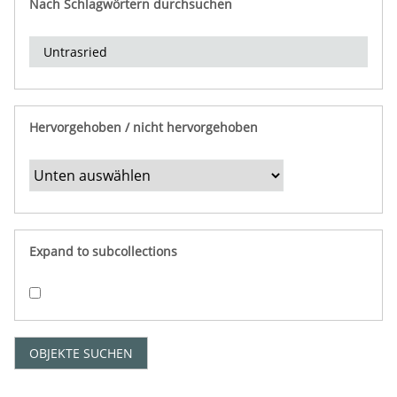
Nach Schlagwörtern durchsuchen
d
e
r
e
i
n
Hervorgehoben / nicht hervorgehoben
g
r
e
n
z
e
Expand to subcollections
n
"
:
1