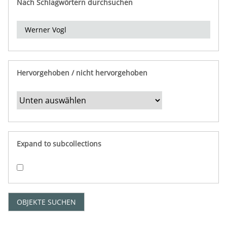
Nach Schlagwörtern durchsuchen
d
e
r
e
i
n
Hervorgehoben / nicht hervorgehoben
g
r
e
n
z
e
Expand to subcollections
n
"
:
1