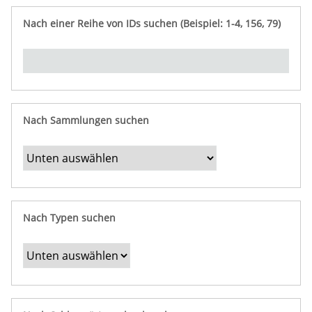
e
n
ü
i
r
p
n
Nach einer Reihe von IDs suchen (Beispiel: 1-4, 156, 79)
t
f
"
y
u
Ü
n
b
g
e
r
b
Nach Sammlungen suchen
e
s
t
i
m
Nach Typen suchen
m
t
e
F
e
l