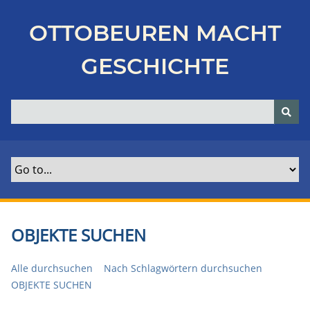
Z
u
OTTOBEUREN MACHT
r
ü
GESCHICHTE
c
k
z
u
r
H
a
u
p
t
OBJEKTE SUCHEN
s
e
Alle durchsuchen
Nach Schlagwörtern durchsuchen
i
OBJEKTE SUCHEN
t
e