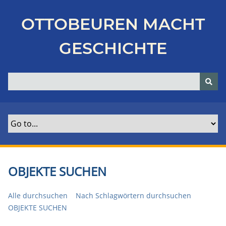
Z
u
OTTOBEUREN MACHT
r
ü
GESCHICHTE
c
k
z
u
r
H
a
u
p
t
OBJEKTE SUCHEN
s
e
Alle durchsuchen
Nach Schlagwörtern durchsuchen
i
OBJEKTE SUCHEN
t
e