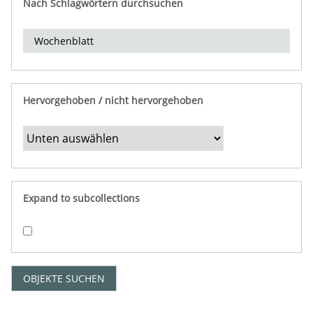
Nach Schlagwörtern durchsuchen
d
e
r
e
i
n
Hervorgehoben / nicht hervorgehoben
g
r
e
n
z
e
Expand to subcollections
n
"
:
1