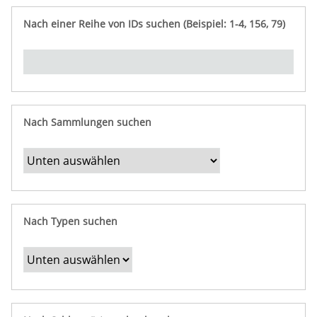
e
n
ü
i
r
p
n
Nach einer Reihe von IDs suchen (Beispiel: 1-4, 156, 79)
t
f
"
y
u
Ü
n
b
g
e
r
b
Nach Sammlungen suchen
e
s
t
i
m
Nach Typen suchen
m
t
e
F
e
l