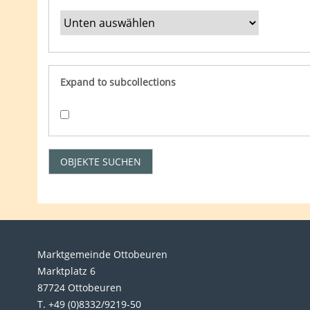
Expand to subcollections
Marktgemeinde Ottobeuren
Marktplatz 6
87724 Ottobeuren
T. +49 (0)8332/9219-50