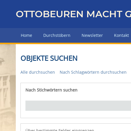
Z
u
OTTOBEUREN MACHT G
r
ü
c
Home
Durchstöbern
Newsletter
Kontakt
k
z
u
OBJEKTE SUCHEN
r
H
Alle durchsuchen
Nach Schlagwörtern durchsuchen
a
u
p
Nach Stichwörtern suchen
Number of rows in "Über bestimmte Felder eingrenz
t
s
e
i
t
e
Über bestimmte Felder eingrenzen