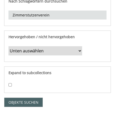
Nach Schlagwörtern durchsuchen
d
e
r
e
i
n
Hervorgehoben / nicht hervorgehoben
g
r
e
n
z
e
Expand to subcollections
n
"
:
1