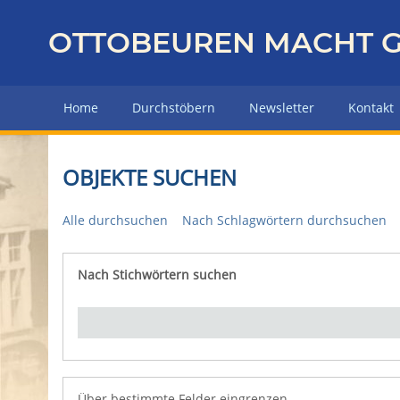
Z
u
OTTOBEUREN MACHT G
r
ü
c
Home
Durchstöbern
Newsletter
Kontakt
k
z
u
OBJEKTE SUCHEN
r
H
Alle durchsuchen
Nach Schlagwörtern durchsuchen
a
u
p
Nach Stichwörtern suchen
Number of rows in "Über bestimmte Felder eingrenz
t
s
e
i
t
e
Über bestimmte Felder eingrenzen