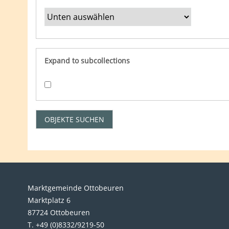
Expand to subcollections
Marktgemeinde Ottobeuren
Marktplatz 6
87724 Ottobeuren
T. +49 (0)8332/9219-50