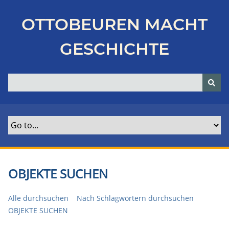
Z
u
OTTOBEUREN MACHT
r
ü
GESCHICHTE
c
k
z
u
r
H
a
u
p
t
OBJEKTE SUCHEN
s
e
Alle durchsuchen
Nach Schlagwörtern durchsuchen
i
OBJEKTE SUCHEN
t
e