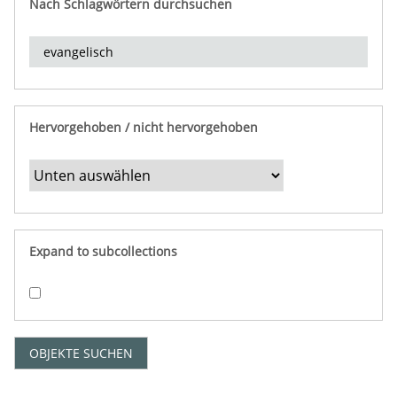
Nach Schlagwörtern durchsuchen
d
e
r
e
i
n
Hervorgehoben / nicht hervorgehoben
g
r
e
n
z
e
Expand to subcollections
n
"
:
1