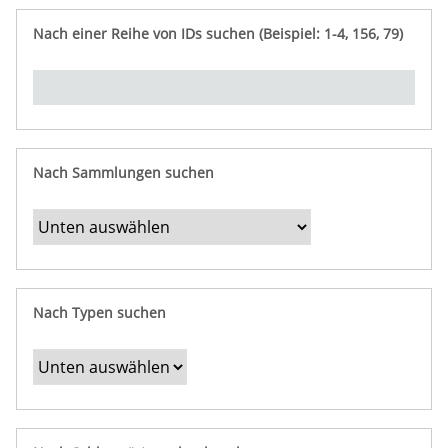
e
n
ü
i
r
p
n
Nach einer Reihe von IDs suchen (Beispiel: 1-4, 156, 79)
t
f
"
y
u
Ü
n
b
g
e
r
b
Nach Sammlungen suchen
e
s
t
i
m
Nach Typen suchen
m
t
e
F
e
l