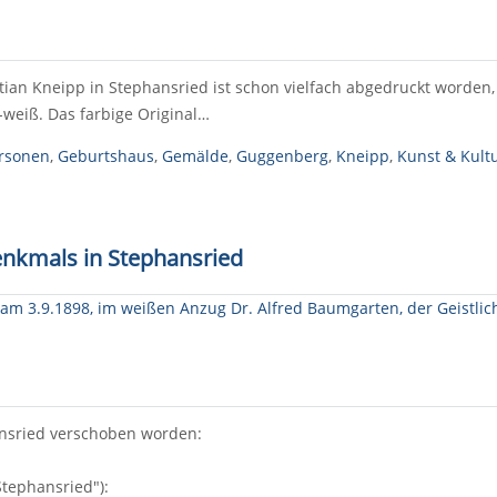
tian Kneipp in Stephansried ist schon vielfach abgedruckt worden, 
weiß. Das farbige Original…
ersonen
,
Geburtshaus
,
Gemälde
,
Guggenberg
,
Kneipp
,
Kunst & Kult
enkmals in Stephansried
ansried verschoben worden:
 Stephansried"):