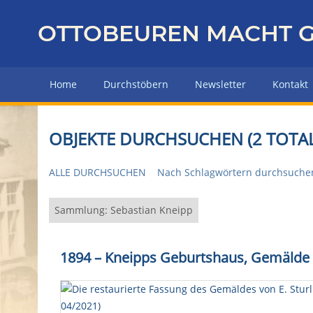
Z
u
OTTOBEUREN MACHT G
r
ü
c
Home
Durchstöbern
Newsletter
Kontakt
k
z
u
OBJEKTE DURCHSUCHEN (2 TOTAL
r
H
ALLE DURCHSUCHEN
Nach Schlagwörtern durchsuche
a
u
p
Sammlung: Sebastian Kneipp
t
s
1894 – Kneipps Geburtshaus, Gemälde v
e
i
t
e