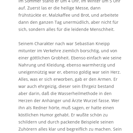
Im Sommer stand er um 4 Uhr, im Winter um 5 Uhr
auf. Zuerst las er die heilige Messe, dann
frühstückte er, Malzkaffee und Brot, und arbeitete
dann den ganzen Tag unermüdlich, aber nicht für
sich, sondern alles für die leidende Menschheit.
Seinem Charakter nach war Sebastian Kneipp
mitunter im Verkehre ziemlich borschtig, und von
einer göttlichen Grobheit. Ebenso einfach wie seine
Nahrung und Kleidung, ebenso warmherzig und
uneigennützig war er, ebenso goldig war sein Herz.
Alles, was er sich erworben, gab er den Armen. Er
war auch ehrgeizig, dieser sein Ehrgeiz bestand
aber darin, daß die Wasserheilmethode in den
Herzen der Anhänger und Ärzte Wurzel fasse. Wer
ihn als Redner hörte, muß sagen, er hatte einen
köstlichen Humor gehabt. Er wußte schön zu
schildern und durch packende Beispiele seinen
Zuhörern alles klar und begreiflich zu machen. Sein