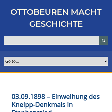
Z
u
OTTOBEUREN MACHT
r
ü
GESCHICHTE
c
k
z
u
r
H
a
u
p
t
s
e
03.09.1898 – Einweihung des
i
Kneipp-Denkmals in
t
e