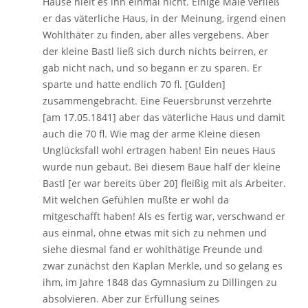
Hause hielt es ihn einmal nicht. Einige Male verließ
er das väterliche Haus, in der Meinung, irgend einen
Wohlthäter zu finden, aber alles vergebens. Aber
der kleine Bastl ließ sich durch nichts beirren, er
gab nicht nach, und so begann er zu sparen. Er
sparte und hatte endlich 70 fl. [Gulden]
zusammengebracht. Eine Feuersbrunst verzehrte
[am 17.05.1841] aber das väterliche Haus und damit
auch die 70 fl. Wie mag der arme Kleine diesen
Unglücksfall wohl ertragen haben! Ein neues Haus
wurde nun gebaut. Bei diesem Baue half der kleine
Bastl [er war bereits über 20] fleißig mit als Arbeiter.
Mit welchen Gefühlen mußte er wohl da
mitgeschafft haben! Als es fertig war, verschwand er
aus einmal, ohne etwas mit sich zu nehmen und
siehe diesmal fand er wohlthätige Freunde und
zwar zunächst den Kaplan Merkle, und so gelang es
ihm, im Jahre 1848 das Gymnasium zu Dillingen zu
absolvieren. Aber zur Erfüllung seines