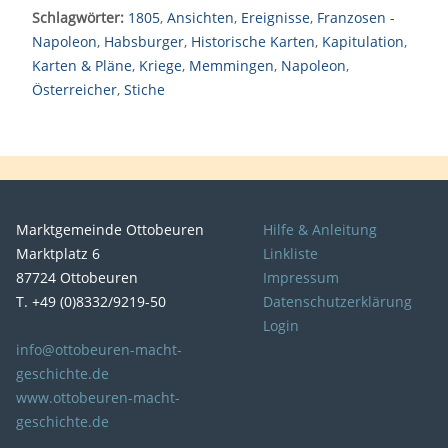
Schlagwörter:
1805
,
Ansichten
,
Ereignisse
,
Franzosen -
Napoleon
,
Habsburger
,
Historische Karten
,
Kapitulation
,
Karten & Pläne
,
Kriege
,
Memmingen
,
Napoleon
,
Österreicher
,
Stiche
Marktgemeinde Ottobeuren
Hilfe & Anleitung
Marktplatz 6
Linkliste
87724 Ottobeuren
Impressum
T. +49 (0)8332/9219-50
Datenschutzerklärung
Login
info@ottobeuren-macht-
geschichte.de
www.ottobeuren-macht-
geschichte.de