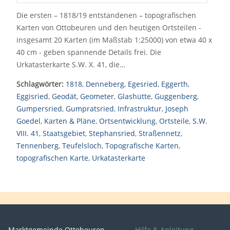
Die ersten – 1818/19 entstandenen – topografischen
Karten von Ottobeuren und den heutigen Ortsteilen -
insgesamt 20 Karten (im Maßstab 1:25000) von etwa 40 x
40 cm - geben spannende Details frei. Die
Urkatasterkarte S.W. X. 41, die…
Schlagwörter:
1818
,
Denneberg
,
Egesried
,
Eggerth
,
Eggisried
,
Geodät
,
Geometer
,
Glashütte
,
Guggenberg
,
Gumpersried
,
Gumpratsried
,
Infrastruktur
,
Joseph
Goedel
,
Karten & Pläne
,
Ortsentwicklung
,
Ortsteile
,
S.W.
VIII. 41
,
Staatsgebiet
,
Stephansried
,
Straßennetz
,
Tennenberg
,
Teufelsloch
,
Topografische Karten
,
topografischen Karte
,
Urkatasterkarte
Marktgemeinde Ottobeuren
Hilfe & Anleitung