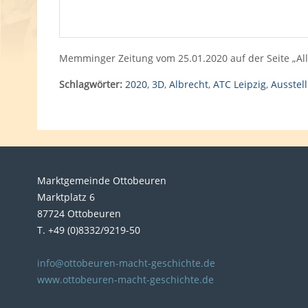
Memminger Zeitung vom 25.01.2020 auf der Seite „Allg
Schlagwörter:
2020
,
3D
,
Albrecht
,
ATC Leipzig
,
Ausstel
Marktgemeinde Ottobeuren
Marktplatz 6
87724 Ottobeuren
T. +49 (0)8332/9219-50
info@ottobeuren-macht-geschichte.de
www.ottobeuren-macht-geschichte.de