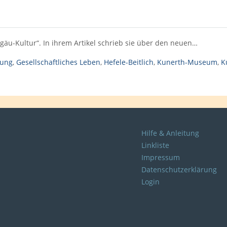
äu-Kultur“. In ihrem Artikel schrieb sie über den neuen…
lung
,
Gesellschaftliches Leben
,
Hefele-Beitlich
,
Kunerth-Museum
,
K
Hilfe & Anleitung
Linkliste
Impressum
Datenschutzerklärung
Login