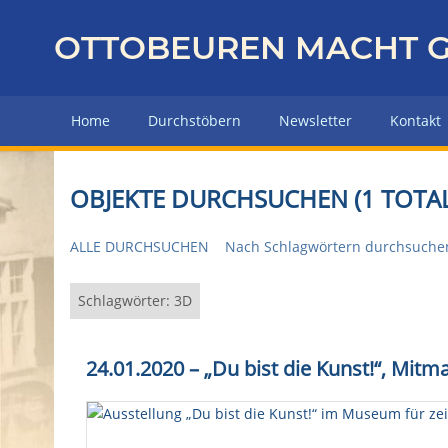
Z
u
OTTOBEUREN MACHT G
r
ü
c
Home
Durchstöbern
Newsletter
Kontakt
k
z
u
OBJEKTE DURCHSUCHEN (1 TOTAL
r
H
ALLE DURCHSUCHEN
Nach Schlagwörtern durchsuche
a
u
p
Schlagwörter: 3D
t
s
24.01.2020 – „Du bist die Kunst!“, M
e
i
t
e