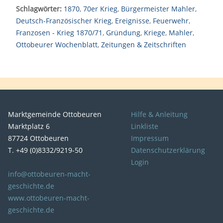
Schlagwörter:
1870
,
70er Krieg
,
Bürgermeister Mahler
,
Deutsch-Französischer Krieg
,
Ereignisse
,
Feuerwehr
,
Franzosen - Krieg 1870/71
,
Gründung
,
Kriege
,
Mahler
,
Ottobeurer Wochenblatt
,
Zeitungen & Zeitschriften
Marktgemeinde Ottobeuren
Hilfe & Anleitung
Marktplatz 6
Linkliste
87724 Ottobeuren
Impressum
T. +49 (0)8332/9219-50
Datenschutzerklärung
Login
info@ottobeuren-macht-
geschichte.de
www.ottobeuren-macht-
geschichte.de