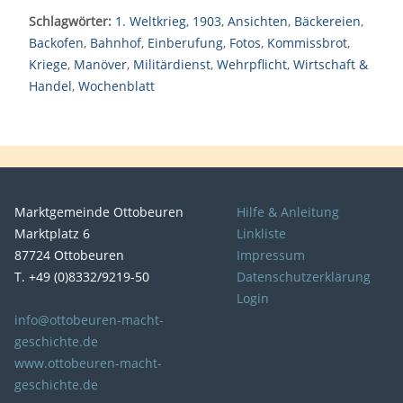
Schlagwörter:
1. Weltkrieg
,
1903
,
Ansichten
,
Bäckereien
,
Backofen
,
Bahnhof
,
Einberufung
,
Fotos
,
Kommissbrot
,
Kriege
,
Manöver
,
Militärdienst
,
Wehrpflicht
,
Wirtschaft &
Handel
,
Wochenblatt
Marktgemeinde Ottobeuren
Hilfe & Anleitung
Marktplatz 6
Linkliste
87724 Ottobeuren
Impressum
T. +49 (0)8332/9219-50
Datenschutzerklärung
Login
info@ottobeuren-macht-
geschichte.de
www.ottobeuren-macht-
geschichte.de