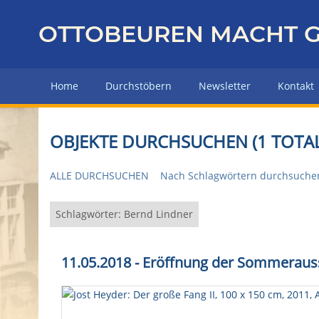
Z
u
OTTOBEUREN MACHT G
r
ü
c
Home
Durchstöbern
Newsletter
Kontakt
k
z
u
OBJEKTE DURCHSUCHEN (1 TOTAL
r
H
ALLE DURCHSUCHEN
Nach Schlagwörtern durchsuche
a
u
p
Schlagwörter: Bernd Lindner
t
s
11.05.2018 - Eröffnung der Sommeraus
e
i
t
e