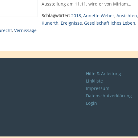
Ausstellung am 11.11. wird er von Miriam…
Schlagwörter:
2018
,
Annette Weber
,
Ansichten
Kunerth
,
Ereignisse
,
Gesellschaftliches Leben
,
brecht
,
Vernissage
Hilfe & Anleitung
Linkliste
Impressum
Datenschutzerklärung
Login