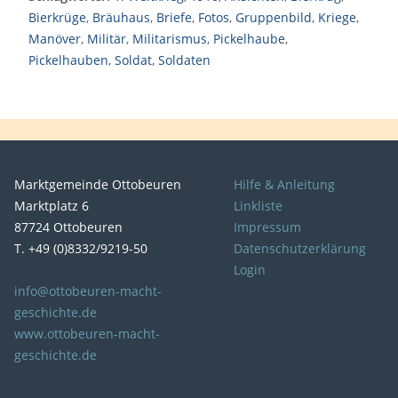
Bierkrüge
,
Bräuhaus
,
Briefe
,
Fotos
,
Gruppenbild
,
Kriege
,
Manöver
,
Militär
,
Militarismus
,
Pickelhaube
,
Pickelhauben
,
Soldat
,
Soldaten
Marktgemeinde Ottobeuren
Hilfe & Anleitung
Marktplatz 6
Linkliste
87724 Ottobeuren
Impressum
T. +49 (0)8332/9219-50
Datenschutzerklärung
Login
info@ottobeuren-macht-
geschichte.de
www.ottobeuren-macht-
geschichte.de