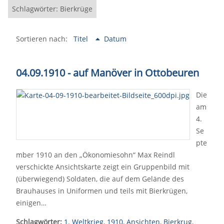
Schlagwörter: Bierkrüge
Sortieren nach:
Titel
Datum
04.09.1910 - auf Manöver in Ottobeuren
Die
am
4.
Se
pte
mber 1910 an den „Ökonomiesohn“ Max Reindl
verschickte Ansichtskarte zeigt ein Gruppenbild mit
(überwiegend) Soldaten, die auf dem Gelände des
Brauhauses in Uniformen und teils mit Bierkrügen,
einigen…
Schlagwörter:
1. Weltkrieg
,
1910
,
Ansichten
,
Bierkrug
,