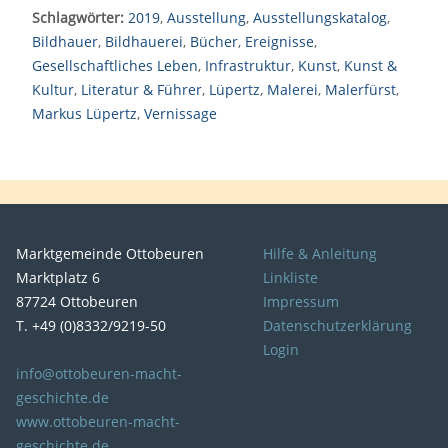
Schlagwörter:
2019
,
Ausstellung
,
Ausstellungskatalog
,
Bildhauer
,
Bildhauerei
,
Bücher
,
Ereignisse
,
Gesellschaftliches Leben
,
Infrastruktur
,
Kunst
,
Kunst &
Kultur
,
Literatur & Führer
,
Lüpertz
,
Malerei
,
Malerfürst
,
Markus Lüpertz
,
Vernissage
Marktgemeinde Ottobeuren
Hilfe & Anleitung
Marktplatz 6
Linkliste
87724 Ottobeuren
Impressum
T. +49 (0)8332/9219-50
Datenschutzerklärung
Login
info@ottobeuren-macht-
geschichte.de
www.ottobeuren-macht-
geschichte.de