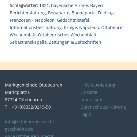
Schlagwörter:
1821
,
bayerische Armee
,
Bayern
,
Berichterstattung
,
Bonaparte
,
Buonaparte
,
Feldzug
,
Franzosen - Napoleon
,
Gedächtnistafel
,
Informationsbeschaffung
,
Kriege
,
Napoleon
,
Ottobeurer
Wochenblatt
,
Ottobeurisches Wochenblatt
,
Sebastianskapelle
,
Zeitungen & Zeitschriften
Marktgemeinde Ottobeuren
Hilfe & Anleitung
Marktplatz 6
Linkliste
87724 Ottobeuren
Impressum
T. +49 (0)8332/9219-50
Datenschutzerklärung
Login
info@ottobeuren-macht-
geschichte.de
www.ottobeuren-macht-