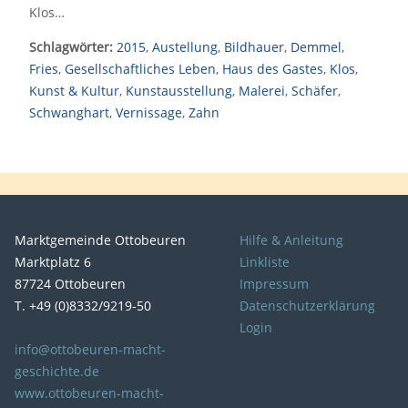
Klos…
Schlagwörter:
2015
,
Austellung
,
Bildhauer
,
Demmel
,
Fries
,
Gesellschaftliches Leben
,
Haus des Gastes
,
Klos
,
Kunst & Kultur
,
Kunstausstellung
,
Malerei
,
Schäfer
,
Schwanghart
,
Vernissage
,
Zahn
Marktgemeinde Ottobeuren
Hilfe & Anleitung
Marktplatz 6
Linkliste
87724 Ottobeuren
Impressum
T. +49 (0)8332/9219-50
Datenschutzerklärung
Login
info@ottobeuren-macht-
geschichte.de
www.ottobeuren-macht-