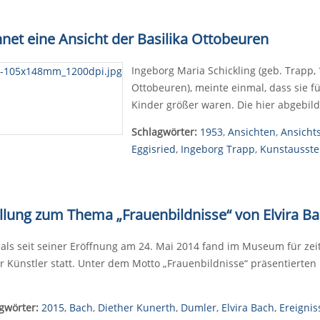
net eine Ansicht der Basilika Ottobeuren
Ingeborg Maria Schickling (geb. Trapp, 
Ottobeuren), meinte einmal, dass sie fü
Kinder größer waren. Die hier abgebild
Schlagwörter:
1953
,
Ansichten
,
Ansicht
Eggisried
,
Ingeborg Trapp
,
Kunstausste
ellung zum Thema „Frauenbildnisse“
von Elvira B
als seit seiner Eröffnung am 24. Mai 2014 fand im Museum für zei
r Künstler statt. Unter dem Motto „Frauenbildnisse“ präsentierten 
gwörter:
2015
,
Bach
,
Diether Kunerth
,
Dumler
,
Elvira Bach
,
Ereignis