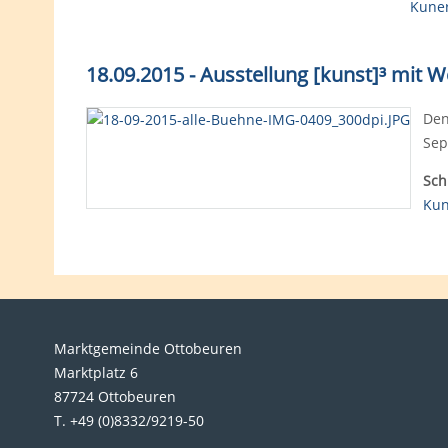
Kune
18.09.2015 - Ausstellung [kunst]³ mit 
Den
Sep
Sch
Kun
Marktgemeinde Ottobeuren
Marktplatz 6
87724 Ottobeuren
T. +49 (0)8332/9219-50