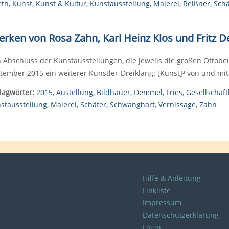
rth
,
Kunst
,
Kunst & Kultur
,
Kunstausstellung
,
Malerei
,
Reißner
,
Schä
Werken von Rosa Zahn, Karl Heinz Klos und Fritz 
 Abschluss der Kunstausstellungen, die jeweils die großen Ottobeur
tember 2015 ein weiterer Künstler-Dreiklang: [Kunst]³ von und mit
lagwörter:
2015
,
Austellung
,
Bildhauer
,
Demmel
,
Fries
,
Gesellschaft
stausstellung
,
Malerei
,
Schäfer
,
Schwanghart
,
Vernissage
,
Zahn
Hilfe & Anleitung
Linkliste
Impressum
Datenschutzerklärung
Login