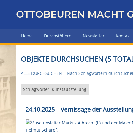
Z
u
OTTOBEUREN MACHT G
r
ü
c
Home
Durchstöbern
Newsletter
Kontakt
k
z
u
OBJEKTE DURCHSUCHEN (5 TOTAL
r
H
ALLE DURCHSUCHEN
Nach Schlagwörtern durchsuche
a
u
p
Schlagwörter: Kunstausstellung
t
s
24.10.2025 – Vernissage der Ausstellu
e
i
t
e