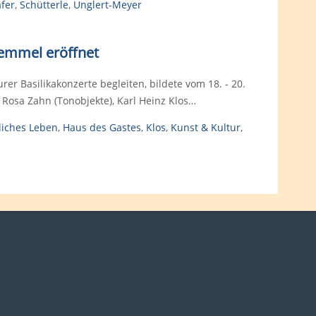
fer
,
Schütterle
,
Unglert-Meyer
Demmel eröffnet
er Basilikakonzerte begleiten, bildete vom 18. - 20.
 Rosa Zahn (Tonobjekte), Karl Heinz Klos…
liches Leben
,
Haus des Gastes
,
Klos
,
Kunst & Kultur
,