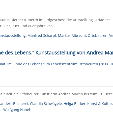
 Kunst Diether Kunerth im Erdgeschoss die Ausstellung „Ariadnes 
r 60er, 70er und 80er Jahre von…
nstausstellung
,
Manfred Scharpf
,
Markus Albrecht
,
Ottobeuren
,
Ve
inne des Lebens.“ Kunstausstellung von Andrea 
ns.“ lädt die Ottobeurer Künstlerin Andrea Martin bis zum 31. De
handerl
,
Bücherei
,
Claudia Schwägele
,
Helga Becker
,
Kunst & Kultur
e
,
Wolfgang Hanel