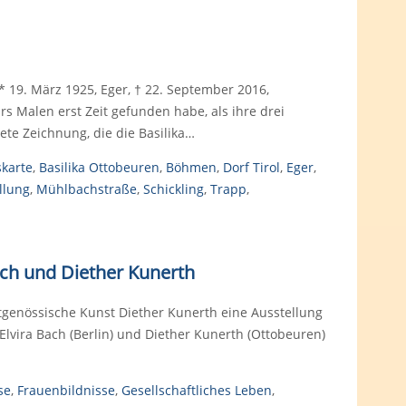
* 19. März 1925, Eger, † 22. September 2016,
rs Malen erst Zeit gefunden habe, als ihre drei
ete Zeichnung, die die Basilika…
skarte
,
Basilika Ottobeuren
,
Böhmen
,
Dorf Tirol
,
Eger
,
llung
,
Mühlbachstraße
,
Schickling
,
Trapp
,
ach und Diether Kunerth
tgenössische Kunst Diether Kunerth eine Ausstellung
Elvira Bach (Berlin) und Diether Kunerth (Ottobeuren)
se
,
Frauenbildnisse
,
Gesellschaftliches Leben
,