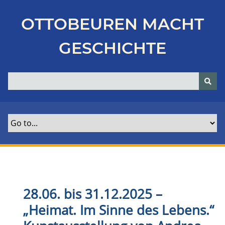
Z
u
OTTOBEUREN MACHT
r
ü
GESCHICHTE
c
k
z
u
r
H
a
u
p
t
s
e
28.06. bis 31.12.2025 –
i
„Heimat. Im Sinne des Lebens.“
t
e