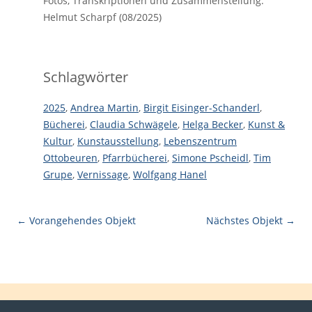
Fotos, Transkriptionen und Zusammenstellung:
Helmut Scharpf (08/2025)
Schlagwörter
2025
,
Andrea Martin
,
Birgit Eisinger-Schanderl
,
Bücherei
,
Claudia Schwägele
,
Helga Becker
,
Kunst &
Kultur
,
Kunstausstellung
,
Lebenszentrum
Ottobeuren
,
Pfarrbücherei
,
Simone Pscheidl
,
Tim
Grupe
,
Vernissage
,
Wolfgang Hanel
← Vorangehendes Objekt
Nächstes Objekt →