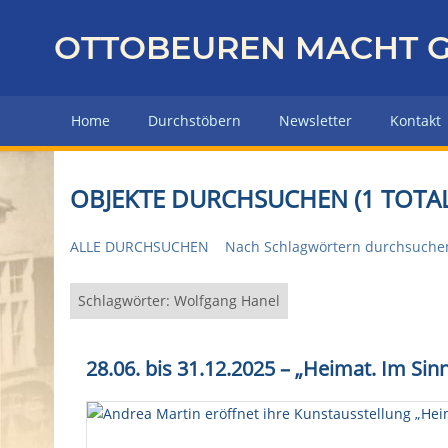
Z
u
OTTOBEUREN MACHT G
r
ü
c
Home
Durchstöbern
Newsletter
Kontakt
k
z
u
OBJEKTE DURCHSUCHEN (1 TOTAL
r
H
ALLE DURCHSUCHEN
Nach Schlagwörtern durchsuche
a
u
p
Schlagwörter: Wolfgang Hanel
t
s
28.06. bis 31.12.2025 – „Heimat. Im S
e
i
t
e