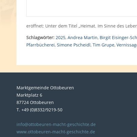
eröffnet: Unter dem Titel „Heimat. Im Sinne des Lebe
Schlagwörter:
2025
,
Andrea Martin
,
Birgit Eisinger-Sc
Pfarrbücherei
,
Simone Pscheidl
,
Tim Grupe
,
Vernissag
Marktgemeinde Ottobeuren
Marktplatz 6
87724 Ottobeuren
T. +49 (0)8332/9219-50
info@ottobeuren-macht-geschichte.de
www.ottobeuren-macht-geschichte.de