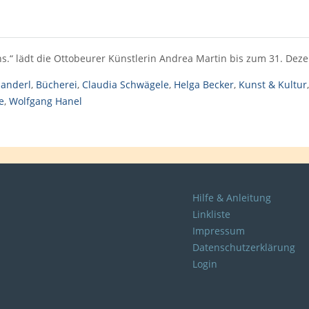
ns.“ lädt die Ottobeurer Künstlerin Andrea Martin bis zum 31. De
handerl
,
Bücherei
,
Claudia Schwägele
,
Helga Becker
,
Kunst & Kultur
e
,
Wolfgang Hanel
Hilfe & Anleitung
Linkliste
Impressum
Datenschutzerklärung
Login