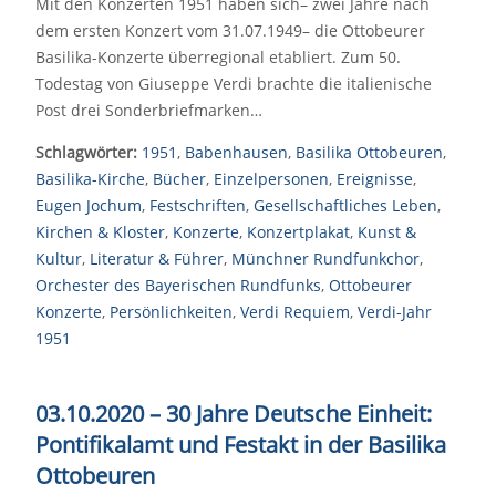
Mit den Konzerten 1951 haben sich– zwei Jahre nach
dem ersten Konzert vom 31.07.1949– die Ottobeurer
Basilika-Konzerte überregional etabliert. Zum 50.
Todestag von Giuseppe Verdi brachte die italienische
Post drei Sonderbriefmarken…
Schlagwörter:
1951
,
Babenhausen
,
Basilika Ottobeuren
,
Basilika-Kirche
,
Bücher
,
Einzelpersonen
,
Ereignisse
,
Eugen Jochum
,
Festschriften
,
Gesellschaftliches Leben
,
Kirchen & Kloster
,
Konzerte
,
Konzertplakat
,
Kunst &
Kultur
,
Literatur & Führer
,
Münchner Rundfunkchor
,
Orchester des Bayerischen Rundfunks
,
Ottobeurer
Konzerte
,
Persönlichkeiten
,
Verdi Requiem
,
Verdi-Jahr
1951
03.10.2020 – 30 Jahre Deutsche Einheit:
Pontifikalamt und Festakt in der Basilika
Ottobeuren