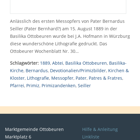
Anlässlich des ersten Messopfers von Pater Bernardus
Seiller (Pater Bernhard?) am 15. August 1889 in der
Basilika Ottobeuren wurde bei J.A. Hofmann in Würzburg
diese wunderschöne Lithografie gedruckt. Das
Ottobeurer Wochenblatt Nr. 30…
Schlagwörter:
1889
,
Abtei
,
Basilika Ottobeuren
,
Basilika-
Kirche
,
Bernardus
,
Devotionalien/Primizbilder
,
Kirchen &
Kloster
,
Lithografie
,
Messopfer
,
Pater
,
Patres & Fratres
,
Pfarrei
,
Primiz
,
Primizandenken
,
Seiller
Marktgemeinde Ottobeuren
Hilfe & Anleitung
Marktplatz 6
Linkliste