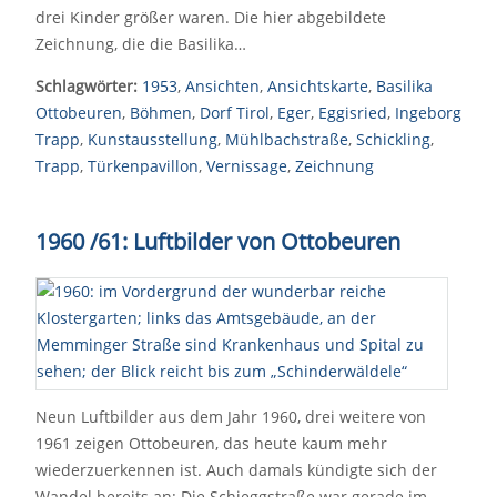
drei Kinder größer waren. Die hier abgebildete
Zeichnung, die die Basilika…
Schlagwörter:
1953
,
Ansichten
,
Ansichtskarte
,
Basilika
Ottobeuren
,
Böhmen
,
Dorf Tirol
,
Eger
,
Eggisried
,
Ingeborg
Trapp
,
Kunstausstellung
,
Mühlbachstraße
,
Schickling
,
Trapp
,
Türkenpavillon
,
Vernissage
,
Zeichnung
1960 /61: Luftbilder von Ottobeuren
Neun Luftbilder aus dem Jahr 1960, drei weitere von
1961 zeigen Ottobeuren, das heute kaum mehr
wiederzuerkennen ist. Auch damals kündigte sich der
Wandel bereits an: Die Schieggstraße war gerade im