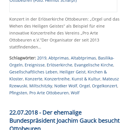
Konzert in der Erlöserkirche Ottobeuren: „Orgel und das
Wehen des Heiligen Geistes“ als Beispiel für eine
innovative Konzertreihe des Vereins „Pro Arte
Ottobeuren e.V.“Der Organisator der seit 2013
stattfindenden…
Schlagwörter:
2019
,
Abtprimas
,
Altabtprimas
,
Basilika-
Orgeln
,
Ereignisse
,
Erlöserkirche
,
Evangelische Kirche
,
Gesellschaftliches Leben
,
Heiliger Geist
,
Kirchen &
Kloster
,
Konzerte
,
Konzertreihe
,
Kunst & Kultur
,
Mateusz
Rzewuski
,
Miltschitzky
,
Notker Wolf
,
Orgel
,
Orgelkonzert
,
Pfingsten
,
Pro Arte Ottobeuren
,
Wolf
22.07.2018 - Der ehemalige
Bundespräsident Joachim Gauck besucht
Ottobeuren