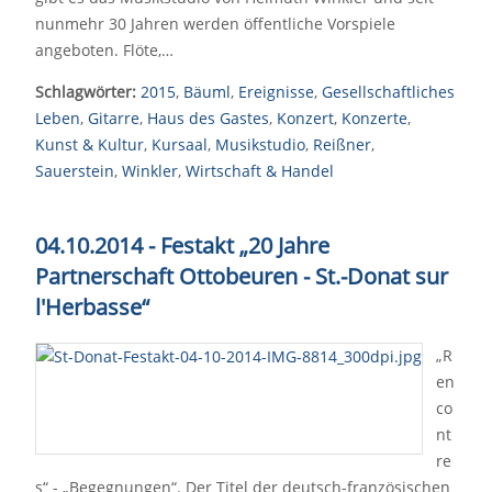
nunmehr 30 Jahren werden öffentliche Vorspiele
angeboten. Flöte,…
Schlagwörter:
2015
,
Bäuml
,
Ereignisse
,
Gesellschaftliches
Leben
,
Gitarre
,
Haus des Gastes
,
Konzert
,
Konzerte
,
Kunst & Kultur
,
Kursaal
,
Musikstudio
,
Reißner
,
Sauerstein
,
Winkler
,
Wirtschaft & Handel
04.10.2014 - Festakt „20 Jahre
Partnerschaft Ottobeuren - St.-Donat sur
l'Herbasse“
„R
en
co
nt
re
s“ - „Begegnungen“. Der Titel der deutsch-französischen