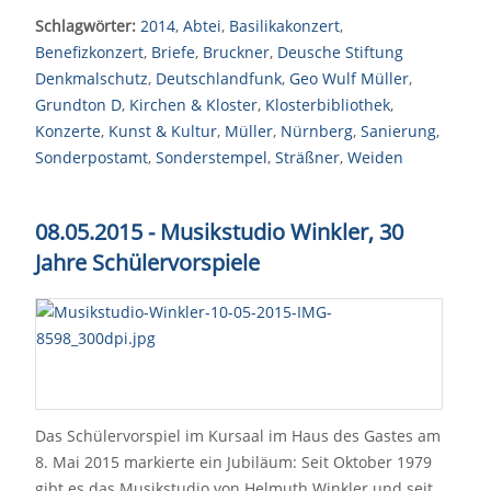
Schlagwörter:
2014
,
Abtei
,
Basilikakonzert
,
Benefizkonzert
,
Briefe
,
Bruckner
,
Deusche Stiftung
Denkmalschutz
,
Deutschlandfunk
,
Geo Wulf Müller
,
Grundton D
,
Kirchen & Kloster
,
Klosterbibliothek
,
Konzerte
,
Kunst & Kultur
,
Müller
,
Nürnberg
,
Sanierung
,
Sonderpostamt
,
Sonderstempel
,
Sträßner
,
Weiden
08.05.2015 -
Musikstudio Winkler,
30
Jahre Schülervorspiele
Das Schülervorspiel im Kursaal im Haus des Gastes am
8. Mai 2015 markierte ein Jubiläum: Seit Oktober 1979
gibt es das Musikstudio von Helmuth Winkler und seit