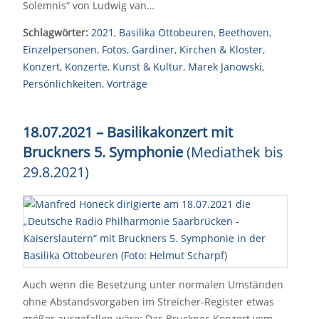
Solemnis“ von Ludwig van…
Schlagwörter:
2021
,
Basilika Ottobeuren
,
Beethoven
,
Einzelpersonen
,
Fotos
,
Gardiner
,
Kirchen & Kloster
,
Konzert
,
Konzerte
,
Kunst & Kultur
,
Marek Janowski
,
Persönlichkeiten
,
Vorträge
18.07.2021 – Basilikakonzert mit
Bruckners 5. Symphonie
(Mediathek bis
29.8.2021)
Auch wenn die Besetzung unter normalen Umständen
ohne Abstandsvorgaben im Streicher-Register etwas
größer ausgefallen wäre: Das Bruckner-Konzert vom