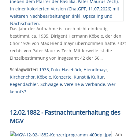
Das Jahr der Aufnahme ist noch nicht eindeutig
bestimmt, ca. 1935. Dirigent Hermann Köbele, der den
Chor 1926 von Max Hiendlmayr übernommen hatte, sitzt
rechts von Pater Maurus Zech. Mittlerweile ist die
Einzelbestimmung von insgesamt 42 der 56…
Schlagwörter:
1935
,
Foto
,
Hasebäck
,
Hiendlmayr
,
Kirchenchor
,
Köbele
,
Konzerte
,
Kunst & Kultur
,
Regendächler
,
Schwägele
,
Vereine & Verbände
,
Wer
kennt‘s?
12.02.1882 - Fastnachtunterhaltung des
MGV
Am