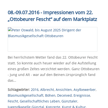
08.-09.07.2016 - Impressionen vom 22.
„Ottobeurer Fescht“ auf dem Marktplatz
Bei herrlichstem Wetter fand das 22. Ottobeurer Fescht
statt. So konnte auch heuer wieder auf die Aufstellung
eines großen Zeltes verzichtet werden. Ganz Ottobeuren
- Jung und Alt - war auf den Beinen.Ursprünglich fand
das…
Schlagwörter:
2016
,
Albrecht
,
Ansichten
,
Asylbewerber
,
Blasmusikgesellschaft
,
Böhen
,
Deceived
,
Ereignisse
,
Fescht
,
Gesellschaftliches Leben
,
Günztaler
,
Jugendkapelle Günztal
,
Konzerte
,
Kunst & Kultur
,