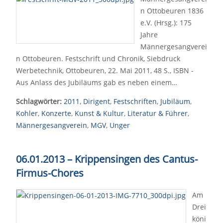
n Ottobeuren 1836
e.V. (Hrsg.): 175
Jahre
Männergesangverei
n Ottobeuren. Festschrift und Chronik, Siebdruck
Werbetechnik, Ottobeuren, 22. Mai 2011, 48 S., ISBN -
Aus Anlass des Jubiläums gab es neben einem…
Schlagwörter:
2011
,
Dirigent
,
Festschriften
,
Jubiläum
,
Kohler
,
Konzerte
,
Kunst & Kultur
,
Literatur & Führer
,
Männergesangverein
,
MGV
,
Unger
06.01.2013 – Krippensingen des Cantus-
Firmus-Chores
Am
Drei
köni