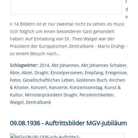
f
d
e
n 14 Bildern ist er nur zweimal nicht zu sehen, es muss
sich folglich um einen besonderen Gast gehandelt
haben: Auf Einladung von Dr. Theo Waigel war der
Präsident der Europäischen Zentralbank - Mario Drahgi -
zu einem Besuch nach…
Schlagwörter:
2014
,
Abt Johannes
,
Abt Johannes Schaber
,
Äbte
,
Abtei
,
Draghi
,
Einzelpersonen
,
Empfang
,
Ereignisse
,
Fotos
,
Gesellschaftliches Leben
,
Goldenes Buch
,
Kirchen
& Kloster
,
Konzert
,
Konzerte
,
Konzertsonntag
,
Kunst &
Kultur
,
Ministerpräsident Draghi
,
Persönlichkeiten
,
Waigel
,
Zentralbank
09.08.1936 - Auftrittsbilder MGV-Jubiläum