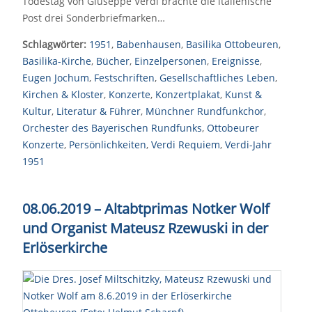
Todestag von Giuseppe Verdi brachte die italienische
Post drei Sonderbriefmarken…
Schlagwörter:
1951
,
Babenhausen
,
Basilika Ottobeuren
,
Basilika-Kirche
,
Bücher
,
Einzelpersonen
,
Ereignisse
,
Eugen Jochum
,
Festschriften
,
Gesellschaftliches Leben
,
Kirchen & Kloster
,
Konzerte
,
Konzertplakat
,
Kunst &
Kultur
,
Literatur & Führer
,
Münchner Rundfunkchor
,
Orchester des Bayerischen Rundfunks
,
Ottobeurer
Konzerte
,
Persönlichkeiten
,
Verdi Requiem
,
Verdi-Jahr
1951
08.06.2019 – Altabtprimas Notker Wolf
und Organist Mateusz Rzewuski in der
Erlöserkirche