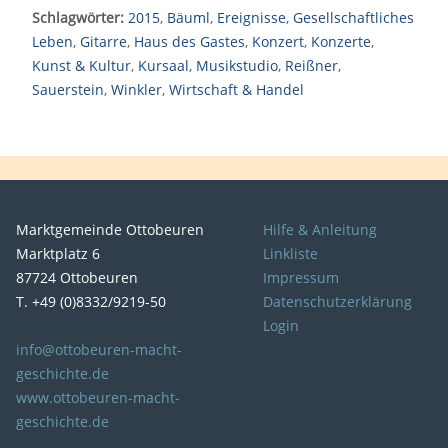
Schlagwörter:
2015
,
Bäuml
,
Ereignisse
,
Gesellschaftliches
Leben
,
Gitarre
,
Haus des Gastes
,
Konzert
,
Konzerte
,
Kunst & Kultur
,
Kursaal
,
Musikstudio
,
Reißner
,
Sauerstein
,
Winkler
,
Wirtschaft & Handel
Marktgemeinde Ottobeuren
Hilfe & Anleitung
Marktplatz 6
Linkliste
87724 Ottobeuren
Impressum
T. +49 (0)8332/9219-50
Datenschutzerklärung
Login
info@ottobeuren-macht-
geschichte.de
www.ottobeuren-macht-
geschichte.de