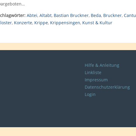
argeboten…
chlagwörter:
Abtei
,
Altabt
,
Bastian Bruckner
,
Beda
,
Bruckner
,
Cantu
loster
,
Konzerte
,
Krippe
,
Krippensingen
,
Kunst & Kultur
Hilfe & Anleitung
Linkliste
Impressum
Datenschutzerklärung
Login