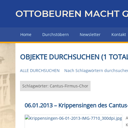
Z
u
OTTOBEUREN MACHT G
r
ü
c
Home
Durchstöbern
Newsletter
Kontakt
k
z
u
OBJEKTE DURCHSUCHEN (1 TOTAL
r
H
ALLE DURCHSUCHEN
Nach Schlagwörtern durchsuche
a
u
p
Schlagwörter: Cantus-Firmus-Chor
t
s
06.01.2013 – Krippensingen des Cantu
e
i
A
t
K
e