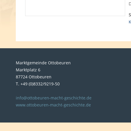
D
S
K
Marktgemeinde Ottobeuren
Marktplatz 6
87724 Ottobeuren
T. +49 (0)8332/9219-50
info@ottobeuren-macht-geschichte.de
www.ottobeuren-macht-geschichte.de