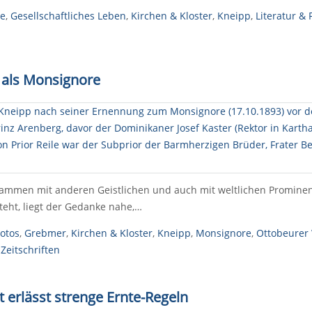
se
,
Gesellschaftliches Leben
,
Kirchen & Kloster
,
Kneipp
,
Literatur & 
p als Monsignore
mmen mit anderen Geistlichen und auch mit weltlichen Prominenten
steht, liegt der Gedanke nahe,…
otos
,
Grebmer
,
Kirchen & Kloster
,
Kneipp
,
Monsignore
,
Ottobeurer
Zeitschriften
 erlässt strenge Ernte-Regeln