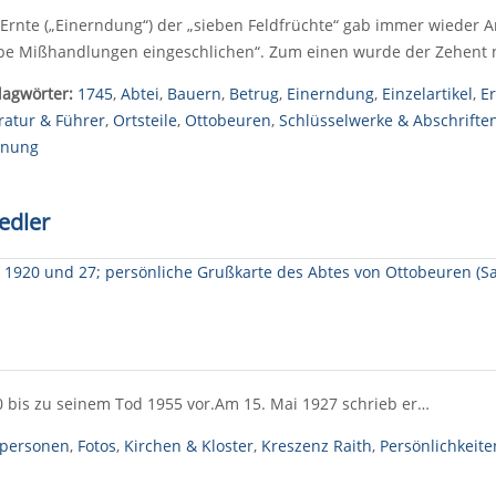
 Ernte („Einerndung“) der „sieben Feldfrüchte“ gab immer wieder A
be Mißhandlungen eingeschlichen“. Zum einen wurde der Zehent 
lagwörter:
1745
,
Abtei
,
Bauern
,
Betrug
,
Einerndung
,
Einzelartikel
,
E
eratur & Führer
,
Ortsteile
,
Ottobeuren
,
Schlüsselwerke & Abschrifte
nung
edler
0 bis zu seinem Tod 1955 vor.Am 15. Mai 1927 schrieb er…
lpersonen
,
Fotos
,
Kirchen & Kloster
,
Kreszenz Raith
,
Persönlichkeite