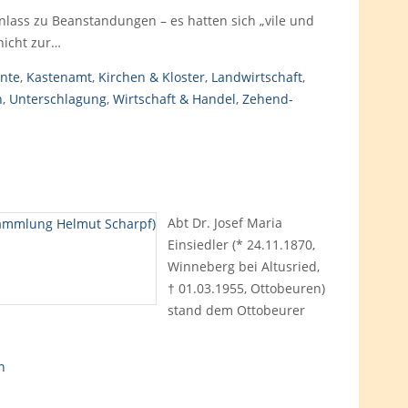
nlass zu Beanstandungen – es hatten sich „vile und
nicht zur…
rnte
,
Kastenamt
,
Kirchen & Kloster
,
Landwirtschaft
,
n
,
Unterschlagung
,
Wirtschaft & Handel
,
Zehend-
Abt Dr. Josef Maria
Einsiedler (* 24.11.1870,
Winneberg bei Altusried,
† 01.03.1955, Ottobeuren)
stand dem Ottobeurer
n