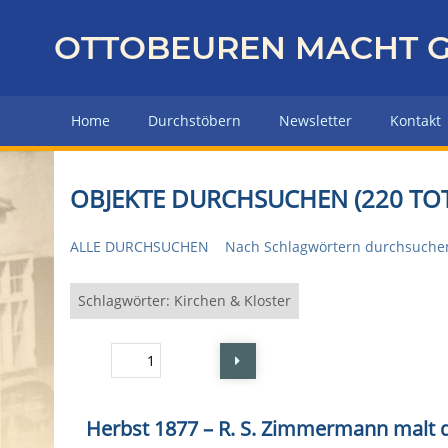
Z
u
OTTOBEUREN MACHT G
r
ü
c
Home
Durchstöbern
Newsletter
Kontakt
k
z
u
OBJEKTE DURCHSUCHEN (220 TOT
r
H
ALLE DURCHSUCHEN
Nach Schlagwörtern durchsuche
a
u
p
Schlagwörter: Kirchen & Kloster
t
s
Seite
von 3
e
i
t
Herbst 1877 – R. S. Zimmermann malt d
e