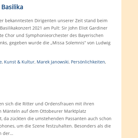
 Basilika
er bekanntesten Dirigenten unserer Zeit stand beim
 Basilikakonzert 2021 am Pult: Sir John Eliot Gardiner
rte Chor und Symphonieorchester des Bayerischen
nks, gegeben wurde die „Missa Solemnis“ von Ludwig
e
,
Kunst & Kultur
,
Marek Janowski
,
Persönlichkeiten
,
n sich die Ritter und Ordensfrauen mit ihren
n Mänteln auf dem Ottobeurer Marktplatz
, da zückten die umstehenden Passanten auch schon
phones, um die Szene festzuhalten. Besonders als die
n der…