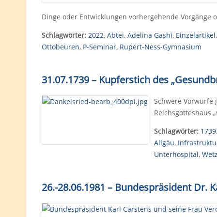
Dinge oder Entwicklungen vorhergehende Vorgänge od
Schlagwörter:
2022
,
Abtei
,
Adelina Gashi
,
Einzelartikel
Ottobeuren
,
P-Seminar
,
Rupert-Ness-Gymnasium
31.07.1739 – Kupferstich des „Gesundb
Schwere Vorwürfe g
Reichsgotteshaus „
Schlagwörter:
1739
Allgäu
,
Infrastruktu
Unterhospital
,
Wetz
26.-28.06.1981 – Bundespräsident Dr. K