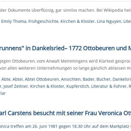
er Dokumente überflüssig, gar sinnlos machen. Bei Wikipedia he
,
Emily Thoma
,
Frühgeschichte
,
Kirchen & Kloster
,
Lina Nguyen
,
Lit
runnens" in Dankelsried
–
1772 Ottobeuren und 
egen Ottobeuren, vom Anwalt Memmingens wird Klartext gesproche
von allen weiteren Unternehmungen so lange gänzlich ablassen m
,
Äbte
,
Abtei
,
Abtei Ottobeuren
,
Ansichten
,
Bader
,
Bücher
,
Dankelsr
r
,
Josef Zeitner
,
Kirchen & Kloster
,
Kupferstich
,
Literatur & Führer
,
R
lar
arl Carstens besucht mit seiner Frau Veronica O