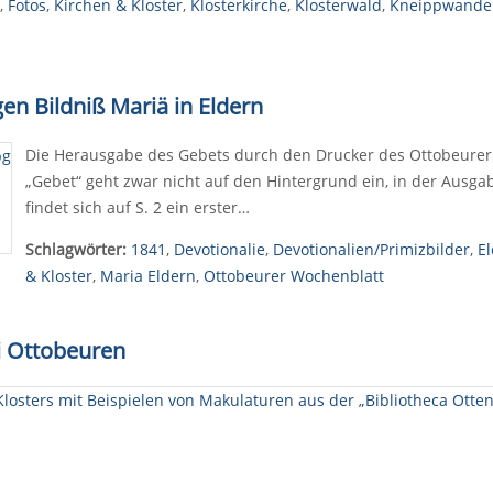
,
Fotos
,
Kirchen & Kloster
,
Klosterkirche
,
Klosterwald
,
Kneippwande
en Bildniß Mariä in Eldern
Die Herausgabe des Gebets durch den Drucker des Ottobeurer W
„Gebet“ geht zwar nicht auf den Hintergrund ein, in der Ausg
findet sich auf S. 2 ein erster…
Schlagwörter:
1841
,
Devotionalie
,
Devotionalien/Primizbilder
,
E
& Kloster
,
Maria Eldern
,
Ottobeurer Wochenblatt
i Ottobeuren