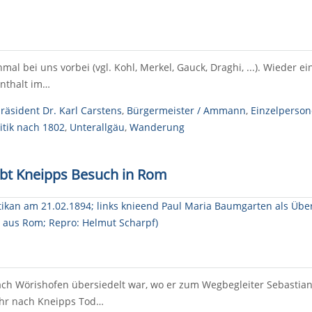
l bei uns vorbei (vgl. Kohl, Merkel, Gauck, Draghi, ...). Wieder 
enthalt im…
äsident Dr. Karl Carstens
,
Bürgermeister / Ammann
,
Einzelperso
itik nach 1802
,
Unterallgäu
,
Wanderung
bt Kneipps Besuch in Rom
h Wörishofen übersiedelt war, wo er zum Wegbegleiter Sebastian 
Jahr nach Kneipps Tod…