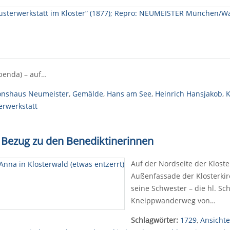
ebenda) – auf…
onshaus Neumeister
,
Gemälde
,
Hans am See
,
Heinrich Hansjakob
,
K
erwerkstatt
t Bezug zu den Benediktinerinnen
Auf der Nordseite der Kloste
Außenfassade der Klosterkirc
seine Schwester – die hl. Sc
Kneippwanderweg von…
Schlagwörter:
1729
,
Ansicht