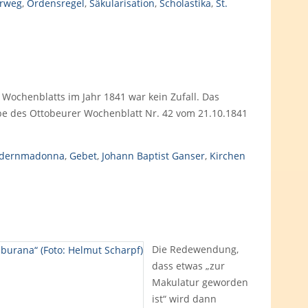
rweg
,
Ordensregel
,
Säkularisation
,
Scholastika
,
St.
ochenblatts im Jahr 1841 war kein Zufall. Das
abe des Ottobeurer Wochenblatt Nr. 42 vom 21.10.1841
ldernmadonna
,
Gebet
,
Johann Baptist Ganser
,
Kirchen
Die Redewendung,
dass etwas „zur
Makulatur geworden
ist“ wird dann