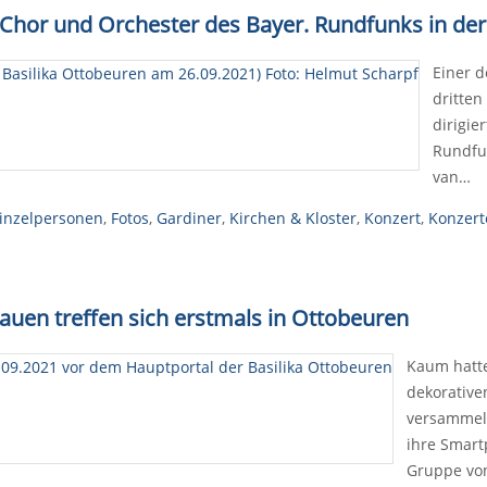
t Chor und Orchester des Bayer. Rundfunks in der
Einer d
dritten
dirigie
Rundfu
van…
inzelpersonen
,
Fotos
,
Gardiner
,
Kirchen & Kloster
,
Konzert
,
Konzert
auen treffen sich erstmals in Ottobeuren
Kaum hatte
dekorative
versammelt
ihre Smart
Gruppe vo