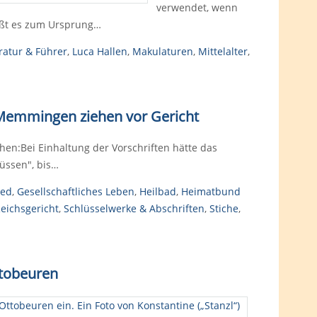
verwendet, wenn
ißt es zum Ursprung…
eratur & Führer
,
Luca Hallen
,
Makulaturen
,
Mittelalter
,
Memmingen ziehen vor Gericht
n:Bei Einhaltung der Vorschriften hätte das
üssen", bis…
ied
,
Gesellschaftliches Leben
,
Heilbad
,
Heimatbund
eichsgericht
,
Schlüsselwerke & Abschriften
,
Stiche
,
ttobeuren