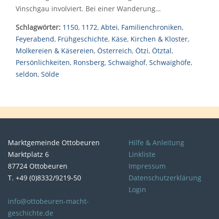
Vinschgau involviert. Bei einer Wanderung…
Schlagwörter:
1150
,
1172
,
Abtei
,
Familienchroniken
,
Feyerabend
,
Frühgeschichte
,
Käse
,
Kirchen & Kloster
,
Molkereien & Käsereien
,
Österreich
,
Ötzi
,
Ötztal
,
Persönlichkeiten
,
Ronsberg
,
Schwaighof
,
Schwaighöfe
,
seldon
,
Sölde
Marktgemeinde Ottobeuren
Hilfe & Anleitung
Marktplatz 6
Linkliste
87724 Ottobeuren
Impressum
T. +49 (0)8332/9219-50
Datenschutzerklärung
Login
info@ottobeuren-macht-
geschichte.de