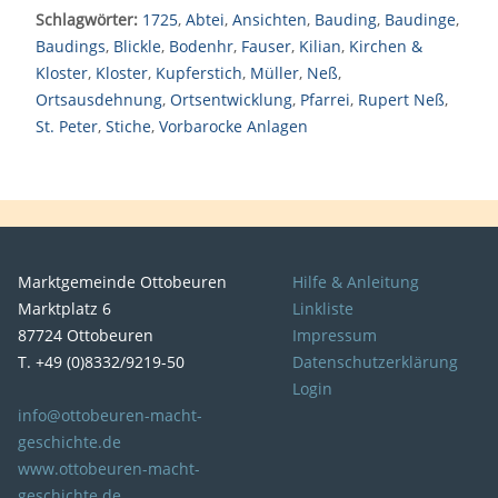
Schlagwörter:
1725
,
Abtei
,
Ansichten
,
Bauding
,
Baudinge
,
Baudings
,
Blickle
,
Bodenhr
,
Fauser
,
Kilian
,
Kirchen &
Kloster
,
Kloster
,
Kupferstich
,
Müller
,
Neß
,
Ortsausdehnung
,
Ortsentwicklung
,
Pfarrei
,
Rupert Neß
,
St. Peter
,
Stiche
,
Vorbarocke Anlagen
Marktgemeinde Ottobeuren
Hilfe & Anleitung
Marktplatz 6
Linkliste
87724 Ottobeuren
Impressum
T. +49 (0)8332/9219-50
Datenschutzerklärung
Login
info@ottobeuren-macht-
geschichte.de
www.ottobeuren-macht-
geschichte.de