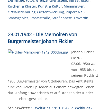
Denkmale
,
Fotos
,
Grenze
,
Grenzstein
,
Infrastruktur
,
Kirchen & Kloster
,
Kunst & Kultur
,
Memmingen
,
Ortsausdehnung
,
Ortsentwicklung
,
Rupert Neß
,
Staatsgebiet
,
Staatsstraße
,
Straßennetz
,
Travertin
23.01.1942 - Die Memoiren von
Bürgermeister Johann Fickler
Johann Fickler
(1876 -
02.06.1954) war
von 1933 bis zu
seinem Rücktritt
1935 Bürgermeister von Ottobeuren. Das Amt stellte
eine von vielen Episoden aus einem bewegten Leben
dar. Anfang 1942 schrieb er auf Drängen der Kinder
seine Lebensgeschichte…
Schlagwörter:
1. Weltkrieg
,
1919
,
1942
,
2. Weltkrieg -