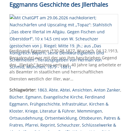
Eggmanns Geschichte des Jllerthales
Ferdinand Eggmann (*30.08.1827, Wurzach, 04.12.1913,
Bergatreute) war mit der von ihm beschrieben Gegend
des „Illertals“ bestens vertraut. 40 Jahre lang arbeitete er
als Beamter in staatlichen und herrschaftlichen
Diensten westlich der Iller, war…
Schlagwörter:
1863
,
Äbte
,
Abtei
,
Ansichten
,
Anton Zanker
,
Bücher
,
Egmann
,
Evangelische Kirche
,
Ferdinand
Eggmann
,
Frühgeschichte
,
Infrastruktur
,
Kirchen &
Kloster
,
Kriege
,
Literatur & Führer
,
Memmingen
,
Ortsausdehnung
,
Ortsentwicklung
,
Ottobeuren
,
Patres &
Fratres
,
Pfarrei
,
Reprint
,
Scheuchzer
,
Schlüsselwerke &