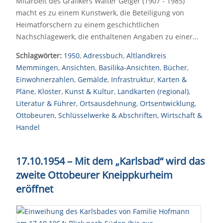
Mitarbeit des Grafikers Walter Geiger (1907 - 1985)
macht es zu einem Kunstwerk, die Beteiligung von
Heimatforschern zu einem geschichtlichen
Nachschlagewerk, die enthaltenen Angaben zu einer…
Schlagwörter:
1950
,
Adressbuch
,
Altlandkreis
Memmingen
,
Ansichten
,
Basilika-Ansichten
,
Bücher
,
Einwohnerzahlen
,
Gemälde
,
Infrastruktur
,
Karten &
Pläne
,
Kloster
,
Kunst & Kultur
,
Landkarten (regional)
,
Literatur & Führer
,
Ortsausdehnung
,
Ortsentwicklung
,
Ottobeuren
,
Schlüsselwerke & Abschriften
,
Wirtschaft &
Handel
17.10.1954 – Mit dem „Karlsbad“ wird das
zweite Ottobeurer Kneippkurheim
eröffnet