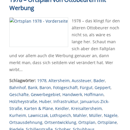
Werbung
1978 – das klingt für den
älteren Ottobeurer noch
nicht so, als wäre es
lange her. Schaut man
sich aber den Faltplan
und vor allem auch die Werbung genauer an, dann
merkt man, dass sich seitdem viel verändert hat. Wer
wirbt…
Schlagwörter:
1978
,
Altersheim
,
Aussteuer
,
Bader
,
Bahnhof
,
Bank
,
Baron
,
Fotogeschäft
,
Fürgut
,
Geppert
,
Geschäfte
,
Gewerbegebiet
,
Handwerk
,
Hoffmann
,
Holzheystraße
,
Huber
,
Infrastruktur
,
Januarius-Zick-
Straße
,
Karten & Pläne
,
Keidler
,
Kreisaltersheim
,
Kurheim
,
Lawniczak
,
Lothspeich
,
Mahler
,
Müller
,
Nägele
,
Ortsausdehnung
,
Ortsentwicklung
,
Ortsplan
,
Ortspläne
,
Riedele
,
Schillerstraße
,
Schober
,
Schuhhaus
,