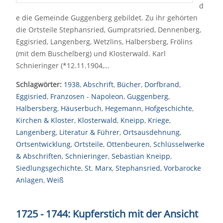
d
e die Gemeinde Guggenberg gebildet. Zu ihr gehörten
die Ortsteile Stephansried, Gumpratsried, Dennenberg,
Eggisried, Langenberg, Wetzlins, Halbersberg, Frölins
(mit dem Buschelberg) und Klosterwald. Karl
Schnieringer (*12.11.1904,…
Schlagwörter:
1938
,
Abschrift
,
Bücher
,
Dorfbrand
,
Eggisried
,
Franzosen - Napoleon
,
Guggenberg
,
Halbersberg
,
Häuserbuch
,
Hegemann
,
Hofgeschichte
,
Kirchen & Kloster
,
Klosterwald
,
Kneipp
,
Kriege
,
Langenberg
,
Literatur & Führer
,
Ortsausdehnung
,
Ortsentwicklung
,
Ortsteile
,
Ottenbeuren
,
Schlüsselwerke
& Abschriften
,
Schnieringer
,
Sebastian Kneipp
,
Siedlungsgechichte
,
St. Marx
,
Stephansried
,
Vorbarocke
Anlagen
,
Weiß
1725 - 1744: Kupferstich mit der Ansicht