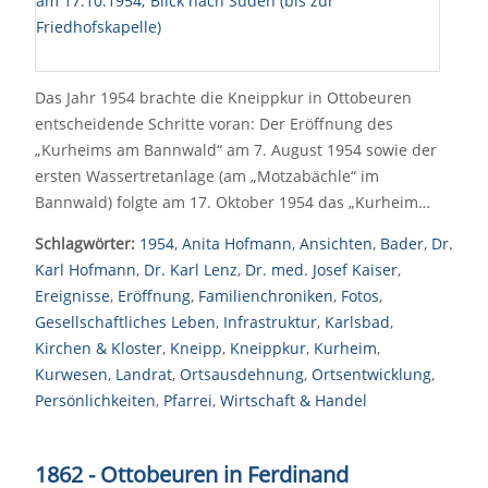
Das Jahr 1954 brachte die Kneippkur in Ottobeuren
entscheidende Schritte voran: Der Eröffnung des
„Kurheims am Bannwald“ am 7. August 1954 sowie der
ersten Wassertretanlage (am „Motzabächle“ im
Bannwald) folgte am 17. Oktober 1954 das „Kurheim…
Schlagwörter:
1954
,
Anita Hofmann
,
Ansichten
,
Bader
,
Dr.
Karl Hofmann
,
Dr. Karl Lenz
,
Dr. med. Josef Kaiser
,
Ereignisse
,
Eröffnung
,
Familienchroniken
,
Fotos
,
Gesellschaftliches Leben
,
Infrastruktur
,
Karlsbad
,
Kirchen & Kloster
,
Kneipp
,
Kneippkur
,
Kurheim
,
Kurwesen
,
Landrat
,
Ortsausdehnung
,
Ortsentwicklung
,
Persönlichkeiten
,
Pfarrei
,
Wirtschaft & Handel
1862 - Ottobeuren in Ferdinand