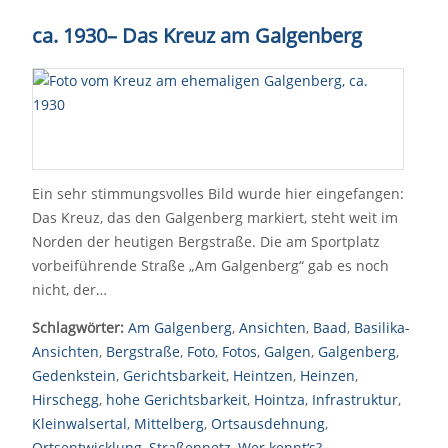
ca. 1930
–
Das Kreuz am Galgenberg
Ein sehr stimmungsvolles Bild wurde hier eingefangen:
Das Kreuz, das den Galgenberg markiert, steht weit im
Norden der heutigen Bergstraße. Die am Sportplatz
vorbeiführende Straße „Am Galgenberg“ gab es noch
nicht, der…
Schlagwörter:
Am Galgenberg
,
Ansichten
,
Baad
,
Basilika-
Ansichten
,
Bergstraße
,
Foto
,
Fotos
,
Galgen
,
Galgenberg
,
Gedenkstein
,
Gerichtsbarkeit
,
Heintzen
,
Heinzen
,
Hirschegg
,
hohe Gerichtsbarkeit
,
Hointza
,
Infrastruktur
,
Kleinwalsertal
,
Mittelberg
,
Ortsausdehnung
,
Ortsentwicklung
,
Straßennetz
,
Wer kennt‘s?