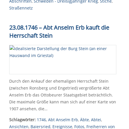
Abschriften
,
Schweden - Dreißigjähriger Krieg
,
Stiche
,
Straßennetz
23.08.1746 – Abt Anselm Erb kauft die
Herrschaft Stein
Durch den Ankauf der ehemaligen Herrschaft Stein
(zwischen Ronsberg und Engetried) vergrößerte Abt
Anselm Erb das Ottobeurer Staatsgebiet beträchtlich.
Die maximale Größe kann man sich auf einer Karte von
1907 ansehen, die…
Schlagwörter:
1746
,
Abt Anselm Erb
,
Äbte
,
Abtei
,
Ansichten
,
Baiersried
,
Ereignisse
,
Fotos
,
Freiherren von