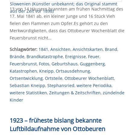
13 von 14 Häusern brannten am frühen Nachmittag des
17. Mai 1841 ab, ein kleiner Junge und 16 Stück Vieh
fielen den Flammen zum Opfer.Es gehört zu den
Merkwürdigkeiten, dass das Ottobeurer Wochenblatt die
Feuersbrunst nicht…
Schlagwörter:
1841
,
Ansichten
,
Ansichtskarten
,
Brand
,
Brände
,
Brandkatastrophe
,
Ereignisse
,
Feuer
,
Feuersbrunst
,
Fotos
,
Geburtshaus
,
Guggenberg
,
Katastrophen
,
Kneipp
,
Ortsausdehnung
,
Ortsentwicklung
,
Ortsteile
,
Ottobeurer Wochenblatt
,
Sebastian Kneipp
,
Stephansried
,
weitere Periodika
,
weitere Statistiken
,
Zeitungen & Zeitschriften
,
zündelnde
Kinder
1923 – früheste bislang bekannte
Luftbildaufnahme von Ottobeuren