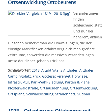
Ortsentwicklung Ottobeurens
Veränderungen
finden
schleichend statt
und nur bei
näherem, aktiven
Hinsehen bemerkt man die Umwälzungen, die der
einstige Marktflecken erfährt.Vergleich man größere
Zeiträume, so werden die massiven Veränderungen
umso deutlicher. Johann Frick hat…
Schlagwörter:
2018
,
Altabt Vitalis Altthaler
,
Altthaler
,
Campingplatz
,
Frick
,
Gottesackererget
,
Hofwiese
,
Infrastruktur
,
Karl-Wahl-Siedlung
,
Karten & Pläne
,
Klosterwaldstraße
,
Ortsausdehnung
,
Ortsentwicklung
,
Ortspläne
,
Schwabsiedlung
,
Straßennetz
,
Südbau
1978 – Ortsplan von Ottobeuren mit