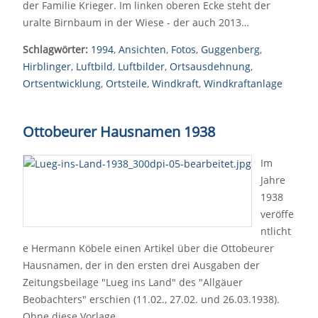
der Familie Krieger. Im linken oberen Ecke steht der
uralte Birnbaum in der Wiese - der auch 2013…
Schlagwörter:
1994
,
Ansichten
,
Fotos
,
Guggenberg
,
Hirblinger
,
Luftbild
,
Luftbilder
,
Ortsausdehnung
,
Ortsentwicklung
,
Ortsteile
,
Windkraft
,
Windkraftanlage
Ottobeurer Hausnamen 1938
Im
Jahre
1938
veröffe
ntlicht
e Hermann Köbele einen Artikel über die Ottobeurer
Hausnamen, der in den ersten drei Ausgaben der
Zeitungsbeilage "Lueg ins Land" des "Allgäuer
Beobachters" erschien (11.02., 27.02. und 26.03.1938).
Ohne diese Vorlage…