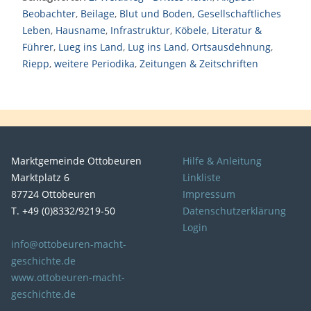
Beobachter
,
Beilage
,
Blut und Boden
,
Gesellschaftliches
Leben
,
Hausname
,
Infrastruktur
,
Köbele
,
Literatur &
Führer
,
Lueg ins Land
,
Lug ins Land
,
Ortsausdehnung
,
Riepp
,
weitere Periodika
,
Zeitungen & Zeitschriften
Marktgemeinde Ottobeuren
Hilfe & Anleitung
Marktplatz 6
Linkliste
87724 Ottobeuren
Impressum
T. +49 (0)8332/9219-50
Datenschutzerklärung
Login
info@ottobeuren-macht-
geschichte.de
www.ottobeuren-macht-
geschichte.de