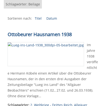
Schlagwörter: Beilage
Sortieren nach:
Titel
Datum
Ottobeurer Hausnamen 1938
Im
Jahre
1938
veröffe
ntlicht
e Hermann Köbele einen Artikel über die Ottobeurer
Hausnamen, der in den ersten drei Ausgaben der
Zeitungsbeilage "Lueg ins Land" des "Allgäuer
Beobachters" erschien (11.02., 27.02. und 26.03.1938).
Ohne diese Vorlage…
Schlagwörter:
2. Weltkrieg - Drittes Reich
,
Allgäuer