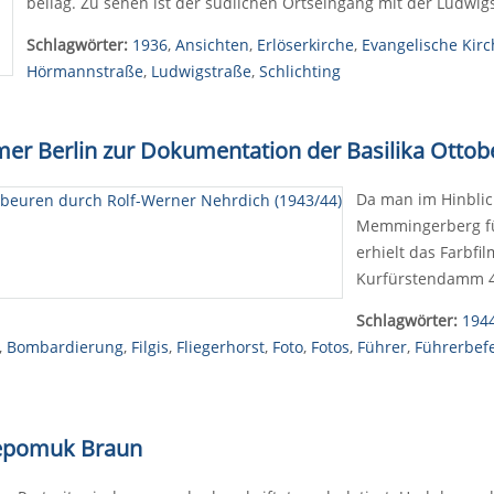
beilag. Zu sehen ist der südlichen Ortseingang mit der Ludwig
Schlagwörter:
1936
,
Ansichten
,
Erlöserkirche
,
Evangelische Kirc
Hörmannstraße
,
Ludwigstraße
,
Schlichting
er Berlin zur Dokumentation der Basilika Ottob
Da man im Hinblic
Memmingerberg fü
erhielt das Farbfi
Kurfürstendamm 45
Schlagwörter:
194
,
Bombardierung
,
Filgis
,
Fliegerhorst
,
Foto
,
Fotos
,
Führer
,
Führerbef
 Nepomuk Braun