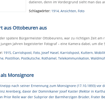
datieren, denn im Vordergrund sieht man das 
Schlagwörter:
1914
,
Ansichten
,
Foto
hrt aus Ottobeuren aus
 der spätere Bürgermeister Ottobeurens, war zu richtigen Zeit am r
n jungen Jahren begeisterter Fotograf – eine Kamera dabei, um die 
r:
1915
,
Carriolspost
,
Foto
,
Josef Hasel
,
Karriolspost
,
Kuttern
,
Mobili
he
,
Postillion
,
Postkutsche
,
Rothämel
,
Telekommunikation
,
Waldmüh
p als Monsignore