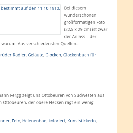
Bei diesem
wunderschönen
großformatigen Foto
(22,5 x 29 cm) ist zwar
der Anlass – der
nd warum. Aus verschiedensten Quellen…
rüder Radler
,
Geläute
,
Glocken
,
Glockenbuch für
ohann Fergg zeigt uns Ottobeuren von Südwesten aus
n Ottobeuren, der obere Flecken ragt ein wenig
nner
,
Foto
,
Helenenbad
,
koloriert
,
Kunststickerin
,