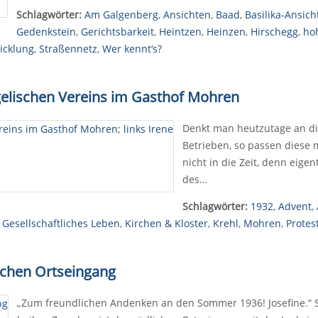
Schlagwörter:
Am Galgenberg
,
Ansichten
,
Baad
,
Basilika-Ansich
Gedenkstein
,
Gerichtsbarkeit
,
Heintzen
,
Heinzen
,
Hirschegg
,
hoh
icklung
,
Straßennetz
,
Wer kennt‘s?
gelischen Vereins im Gasthof Mohren
Denkt man heutzutage an di
Betrieben, so passen diese 
nicht in die Zeit, denn eigen
des…
Schlagwörter:
1932
,
Advent
,
,
Gesellschaftliches Leben
,
Kirchen & Kloster
,
Krehl
,
Mohren
,
Protes
ichen Ortseingang
„Zum freundlichen Andenken an den Sommer 1936! Josefine.“ So 