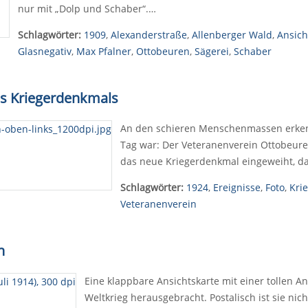
nur mit „Dolp und Schaber“.…
Schlagwörter:
1909
,
Alexanderstraße
,
Allenberger Wald
,
Ansich
Glasnegativ
,
Max Pfalner
,
Ottobeuren
,
Sägerei
,
Schaber
es Kriegerdenkmals
An den schieren Menschenmassen erkenn
Tag war: Der Veteranenverein Ottobeuren
das neue Kriegerdenkmal eingeweiht, da
Schlagwörter:
1924
,
Ereignisse
,
Foto
,
Kri
Veteranenverein
n
Eine klappbare Ansichtskarte mit einer tollen A
Weltkrieg herausgebracht. Postalisch ist sie nich