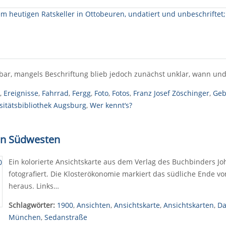
nbar, mangels Beschriftung blieb jedoch zunächst unklar, wann u
,
Ereignisse
,
Fahrrad
,
Fergg
,
Foto
,
Fotos
,
Franz Josef Zöschinger
,
Geb
sitätsbibliothek Augsburg
,
Wer kennt‘s?
von Südwesten
Ein kolorierte Ansichtskarte aus dem Verlag des Buchbinders J
fotografiert. Die Klosterökonomie markiert das südliche Ende vo
heraus. Links…
Schlagwörter:
1900
,
Ansichten
,
Ansichtskarte
,
Ansichtskarten
,
Da
München
,
Sedanstraße