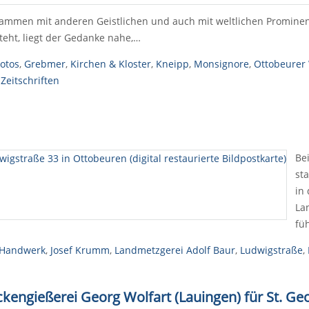
mmen mit anderen Geistlichen und auch mit weltlichen Prominenten
steht, liegt der Gedanke nahe,…
otos
,
Grebmer
,
Kirchen & Kloster
,
Kneipp
,
Monsignore
,
Ottobeurer
Zeitschriften
Be
st
in
La
fü
Handwerk
,
Josef Krumm
,
Landmetzgerei Adolf Baur
,
Ludwigstraße
,
kengießerei Georg Wolfart (Lauingen) für St. Ge