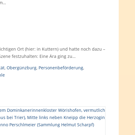
am…
ichtigen Ort (hier: in Kuttern) und hatte noch dazu –
Szene festzuhalten: Eine Ära ging zu…
tät
,
Obergünzburg
,
Personenbeförderung
,
le