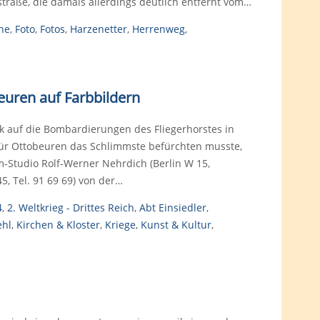
straße, die damals allerdings deutlich entfernt vom…
he
,
Foto
,
Fotos
,
Harzenetter
,
Herrenweg
,
euren auf Farbbildern
k auf die Bombardierungen des Fliegerhorstes in
r Ottobeuren das Schlimmste befürchten musste,
lm-Studio Rolf-Werner Nehrdich (Berlin W 15,
, Tel. 91 69 69) von der…
4
,
2. Weltkrieg - Drittes Reich
,
Abt Einsiedler
,
ehl
,
Kirchen & Kloster
,
Kriege
,
Kunst & Kultur
,