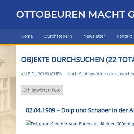
Z
u
OTTOBEUREN MACHT G
r
ü
c
Home
Durchstöbern
Newsletter
Kontakt
k
z
u
OBJEKTE DURCHSUCHEN (22 TOTA
r
H
ALLE DURCHSUCHEN
Nach Schlagwörtern durchsuche
a
u
p
Schlagwörter: Foto
t
s
02.04.1909 – Dolp und Schaber in der 
e
i
t
e