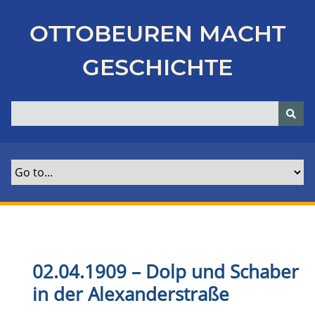
Z
u
OTTOBEUREN MACHT
r
ü
GESCHICHTE
c
k
z
u
r
H
a
u
p
t
s
e
02.04.1909 – Dolp und Schaber
i
in der Alexanderstraße
t
e