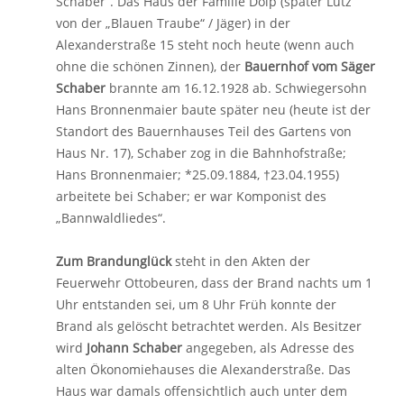
Schaber“. Das Haus der Familie Dolp (später Lutz
von der „Blauen Traube“ / Jäger) in der
Alexanderstraße 15 steht noch heute (wenn auch
ohne die schönen Zinnen), der
Bauernhof vom Säger
Schaber
brannte am 16.12.1928 ab. Schwiegersohn
Hans Bronnenmaier baute später neu (heute ist der
Standort des Bauernhauses Teil des Gartens von
Haus Nr. 17), Schaber zog in die Bahnhofstraße;
Hans Bronnenmaier; *25.09.1884, †23.04.1955)
arbeitete bei Schaber; er war Komponist des
„Bannwaldliedes“.
Zum Brandunglück
steht in den Akten der
Feuerwehr Ottobeuren, dass der Brand nachts um 1
Uhr entstanden sei, um 8 Uhr Früh konnte der
Brand als gelöscht betrachtet werden. Als Besitzer
wird
Johann Schaber
angegeben, als Adresse des
alten Ökonomiehauses die Alexanderstraße. Das
Haus war damals offensichtlich auch unter dem