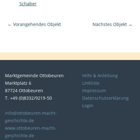
Schaber
← Vorangehendes Objekt
Nächstes Objekt →
Marktgemeinde Ottobeuren
Hilfe & Anleitung
Marktplatz 6
Linkliste
87724 Ottobeuren
Impressum
T. +49 (0)8332/9219-50
Datenschutzerklärung
Login
info@ottobeuren-macht-
geschichte.de
www.ottobeuren-macht-
geschichte.de