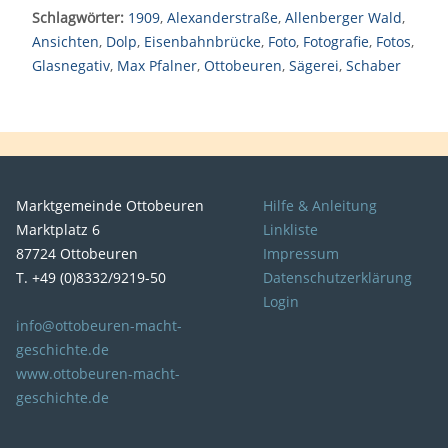
Schlagwörter:
1909
,
Alexanderstraße
,
Allenberger Wald
,
Ansichten
,
Dolp
,
Eisenbahnbrücke
,
Foto
,
Fotografie
,
Fotos
,
Glasnegativ
,
Max Pfalner
,
Ottobeuren
,
Sägerei
,
Schaber
Marktgemeinde Ottobeuren
Hilfe & Anleitung
Marktplatz 6
Linkliste
87724 Ottobeuren
Impressum
T. +49 (0)8332/9219-50
Datenschutzerklärung
Login
info@ottobeuren-macht-
geschichte.de
www.ottobeuren-macht-
geschichte.de